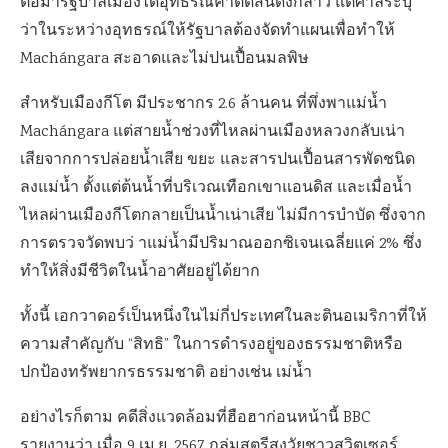
ต่อมารัฐบาลเมืองได้อุทธรณ์คำตัดสินดังกล่าว แต่ศาลระบุ
ว่าในระหว่างอุทธรณ์ให้รัฐบาลต้องจัดทำแผนเพื่อทำให้
Machángara สะอาดและไม่ปนเปื้อนมลพิษ
สำหรับเมืองกีโต มีประชากร 2.6 ล้านคน ที่พึ่งพาแม่น้ำ
Machángara แต่สายน้ำช่วงที่ไหลผ่านเมืองหลวงกลับเน่า
เสียจากการปล่อยน้ำเสีย ขยะ และสารปนเปื้อนสารพัดชนิด
ลงแม่น้ำ ตั้งแต่ต้นน้ำที่บริเวณเทือกเขาแอนดิส และเมื่อน้ำ
ไหลผ่านเมืองกีโตกลายเป็นน้ำเน่าเสีย ไม่มีการบำบัด ซึ่งจาก
การตรวจวัดพบว่ าแม่น้ำมีปริมาณออกซิเจนเฉลี่ยแค่ 2% ซึ่ง
ทำให้สิ่งมีชีวิตในน้ำอาศัยอยู่ได้ยาก
ทั้งนี้ เอกวาดอร์เป็นหนึ่งในไม่กี่ประเทศในละตินอเมริกาที่ให้
ความสำคัญกับ “สิทธิ” ในการดำรงอยู่ของธรรมชาติหรือ
ปกป้องทรัพยากรธรรมชาติ อย่างเช่น เม่น้ำ
อย่างไรก็ตาม คดีสิ่งแวดล้อมที่ฮือฮาก่อนหน้านี้ BBC
รายงานว่า เมื่อ 9 เม.ย. 2567 กลุ่มสตรีสูงวัยชาวสวิตเซอร์