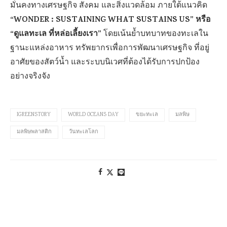
มั่นคงทางเศรษฐกิจ สังคม และสิ่งแวดล้อม ภายใต้แนวคิด
“WONDER : SUSTAINING WHAT SUSTAINS US” หรือ
“ดูแลทะเล ที่หล่อเลี้ยงเรา”
โดยเน้นย้ำบทบาทของทะเลใน
ฐานะแหล่งอาหาร ทรัพยากรเพื่อการพัฒนาเศรษฐกิจ ที่อยู่
อาศัยของสัตว์น้ำ และระบบนิเวศที่ต้องได้รับการปกป้อง
อย่างจริงจัง
IGREENSTORY
WORLD OCEANS DAY
ขยะทะเล
มลพิษ
มลพิษพลาสติก
วันทะเลโลก