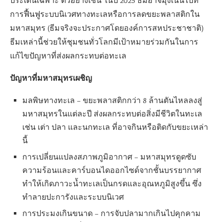
ประเด็นเฉพาะ ตัวอย่างเช่น ในปี 2025 ธีมอาจมุ่งเน้นไปที่
การฟื้นฟูระบบนิเวศทางทะเลหรือการลดขยะพลาสติกใน
มหาสมุทร (ธีมจริงจะประกาศโดยองค์การสหประชาชาติ)
ธีมเหล่านี้ช่วยให้ชุมชนทั่วโลกมีเป้าหมายร่วมกันในการ
แก้ไขปัญหาที่ส่งผลกระทบต่อทะเล
ปัญหาที่มหาสมุทรเผชิญ
มลพิษทางทะเล – ขยะพลาสติกกว่า 8 ล้านตันไหลลงสู่
มหาสมุทรในแต่ละปี ส่งผลกระทบต่อสิ่งมีชีวิตในทะเล
เช่น เต่า ปลา และนกทะเล ที่อาจกินหรือติดกับขยะเหล่า
นี้
การเปลี่ยนแปลงสภาพภูมิอากาศ – มหาสมุทรดูดซับ
ความร้อนและคาร์บอนไดออกไซด์จากชั้นบรรยากาศ
ทำให้เกิดภาวะน้ำทะเลเป็นกรดและอุณหภูมิสูงขึ้น ซึ่ง
ทำลายปะการังและระบบนิเวศ
การประมงเกินขนาด – การจับปลามากเกินไปคุกคาม