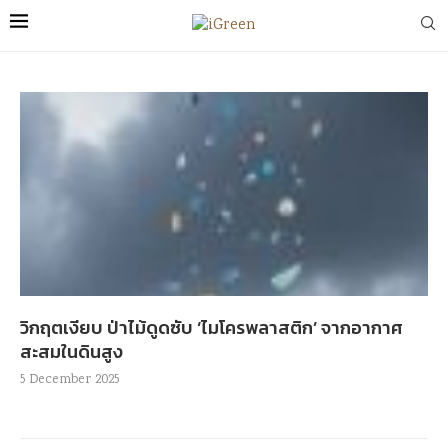
วิกฤตเงียบ ป่าไม้ดูดซับ ‘ไมโครพลาสติก’ จากอากาศ
สะสมในดินสูง
5 December 2025