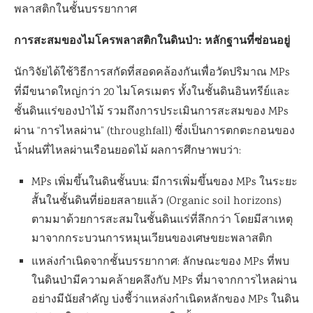
พลาสติกในชั้นบรรยากาศ
การสะสมของไมโครพลาสติกในดินป่า: หลักฐานที่ซ่อนอยู่
นักวิจัยได้ใช้วิธีการสกัดที่สอดคล้องกันเพื่อวัดปริมาณ MPs
ที่มีขนาดใหญ่กว่า 20 ไมโครเมตร ทั้งในชั้นดินอินทรีย์และ
ชั้นดินแร่ของป่าไม้ รวมถึงการประเมินการสะสมของ MPs
ผ่าน “การไหลผ่าน” (throughfall) ซึ่งเป็นการตกตะกอนของ
น้ำฝนที่ไหลผ่านเรือนยอดไม้ ผลการศึกษาพบว่า:
MPs เพิ่มขึ้นในดินชั้นบน: มีการเพิ่มขึ้นของ MPs ในระยะ
สั้นในชั้นดินที่ย่อยสลายแล้ว (Organic soil horizons)
ตามมาด้วยการสะสมในชั้นดินแร่ที่ลึกกว่า โดยมีสาเหตุ
มาจากกระบวนการหมุนเวียนของเศษขยะพลาสติก
แหล่งกำเนิดจากชั้นบรรยากาศ: ลักษณะของ MPs ที่พบ
ในดินป่ามีความคล้ายคลึงกับ MPs ที่มาจากการไหลผ่าน
อย่างมีนัยสำคัญ บ่งชี้ว่าแหล่งกำเนิดหลักของ MPs ในดิน