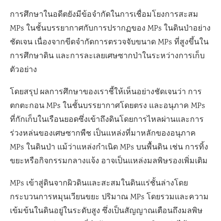
การศึกษาในอดีตยังมีข้อจำกัดในการเชื่อมโยงการสะสม
MPs ในชั้นบรรยากาศกับการปรากฏของ MPs ในดินป่าอย่าง
ชัดเจน เนื่องจากขีดจำกัดการตรวจจับขนาด MPs ที่สูงขึ้นใน
การศึกษาดิน และการละเลยเศษซากป่าในระหว่างการเก็บ
ตัวอย่าง
โดยสรุป ผลการศึกษาของเราชี้ให้เห็นอย่างชัดเจนว่า การ
ตกตะกอน MPs ในชั้นบรรยากาศโดยตรง และอนุภาค MPs
ที่กักเก็บในเรือนยอดซึ่งเข้าถึงดินโดยการไหลผ่านและการ
ร่วงหล่นของเศษซากพืช เป็นแหล่งที่มาหลักของอนุภาค
MPs ในดินป่า แม้ว่าแหล่งกำเนิด MPs บนพื้นดิน เช่น การทิ้ง
ขยะหรือกิจกรรมกลางแจ้ง อาจเป็นแหล่งมลพิษรองเพิ่มเติม
MPs เข้าสู่ดินจากผิวดินและสะสมในดินแร่ชั้นล่างโดย
กระบวนการหมุนเวียนขยะ ปริมาณ MPs โดยรวมและความ
เข้มข้นในดินอยู่ในระดับสูง ซึ่งเป็นสัญญาณเตือนถึงมลพิษ