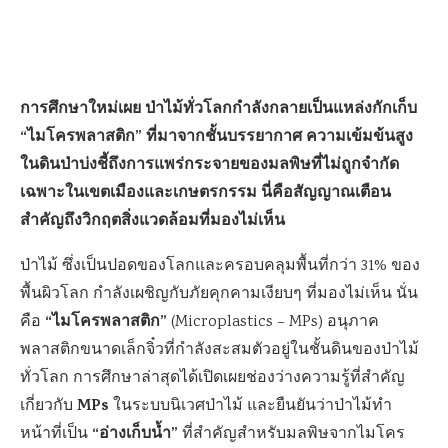
การศึกษาใหม่เผย ป่าไม้ทั่วโลกกำลังกลายเป็นแหล่งกักเก็บ
“ไมโครพลาสติก” ที่มาจากชั้นบรรยากาศ ความเข้มข้นสูง
ในดินป่าบ่งชี้ถึงการแพร่กระจายของมลพิษที่ไม่ถูกจำกัด
เฉพาะในเขตเมืองและเกษตรกรรม นี่คือสัญญาณเตือน
สำคัญถึงวิกฤตสิ่งแวดล้อมที่มองไม่เห็น
ป่าไม้ ซึ่งเป็นปอดของโลกและครอบคลุมพื้นที่กว่า 31% ของ
พื้นผิวโลก กำลังเผชิญกับภัยคุกคามเงียบๆ ที่มองไม่เห็น นั่น
“ไมโครพลาสติก”
คือ
(Microplastics – MPs) อนุภาค
พลาสติกขนาดเล็กจิ๋วที่กำลังสะสมตัวอยู่ในชั้นดินของป่าไม้
ทั่วโลก การศึกษาล่าสุดได้เปิดเผยช่องว่างความรู้ที่สำคัญ
MPs
เกี่ยวกับ
ในระบบนิเวศป่าไม้ และยืนยันว่าป่าไม้ทำ
“อ่างเก็บน้ำ”
หน้าที่เป็น
ที่สำคัญสำหรับมลพิษจากไมโคร