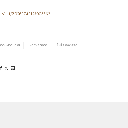
le/pii/S0269749123008382
้วกาแฟกระดาษ
แก้วพลาสติก
ไมโครพลาสติก