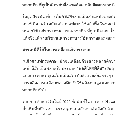
พลาสติก ที่ดูเป็นมิตรกับสิ่งแวดล้อม กลับมีผลกระทบ
กาแฟ
ในยุคปัจจุบัน ที่การดื่ม
กลายเป็นส่วนหนึ่งของก
คาเฟ่ ที่มาพร้อมกับแก้วกาแฟแบบใช้แล้วทิ้ง ในขณะท
แก้วกระดาษ
หันมาใช้
แทนพลาสติก ที่ดูเหมือนจะเป็น
“แก้วกาแฟกระดาษ”
แท้จริงแล้ว
มีอันตรายและผลกระ
สารเคมีที่ใช้ในการเคลือบแก้วกระดาษ
“แก้วกาแฟกระดาษ”
มักจะเคลือบด้วยสารพลาสติกบา
“พอลิโพรพิลีน” (Pol
เหล่านี้มักเป็นพลาสติกประเภท
แก้วกระดาษที่ดูเหมือนเป็นมิตรกับสิ่งแวดล้อมจริงๆ
การผลิตสารเคลือบพลาสติก ยังใช้พลังงานสูง และอาจ
พลาสติกทั่วไป
Haza
จากการศึกษาวิจัยในปี 2022 ที่ตีพิมพ์ในวารสาร
น้ำเพิ่มขึ้นถึง 723–1,489 อนุภาค หลังจากสัมผัสกับถ้ว