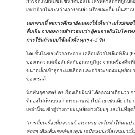
การจัดเก็บเพิ่มขึ้น ขนาดของไมโครพลาสติกที่ถูกปล
เขย่าถ้วยในระหว่างการขนส่ง หรือขณะดื่ม เป็นสาเห
นอกจากนี้ ผลการศึกษายังแสดงให้เห็นว่า แก้วปล่อยไม
ดื่มเย็น จากผลการสำรวจพบว่า ผู้คนอาจกินไมโครพลา
การใช้แก้วแบบใช้แล้วทิ้ง ทุกๆ 4–5 วัน
โดยชั้นในของถ้วยกระดาษ เคลือบด้วยโพลีเอทิลีน (PE)
ของเหลว แต่เมื่อสัมผัสกับอุณหภูมิสูง จากเครื่องดื
ขนาดเล็กเข้าสู่กระแสเลือด และอวัยวะของมนุษย์อย่า
ของเซลล์
นักพันธุศาสตร์ ดร.เจื่องเกียมินห์ ได้ออกมาเตือนว่
ที่มองไม่เห็นบนแก้วกระดาษเข้าไปด้วย เช่นเดียวกั
เหล่านี้จะเข้าสู่ร่างกายมนุษย์อย่างเงียบๆ และในที่สุด
“การดื่มเครื่องดื่มจากแก้วกระดาษ จะไม่ทำให้คุณป่ว
ค่อยๆ เติมเต็มเซลล์ของคุณ เหมือนขยะที่สะสมมาเ