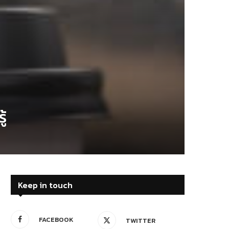
ู้
Keep in touch
FACEBOOK
TWITTER