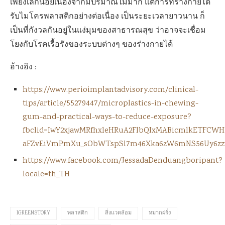
เพียงเล็กน้อยเนื่องจากมีปริมาณไม่มาก แต่การที่ร่างกายได้
รับไมโครพลาสติกอย่างต่อเนื่อง เป็นระยะเวลายาวนาน ก็
เป็นที่กังวลกันอยู่ในแง่มุมของสาธารณสุข ว่าอาจจะเชื่อม
โยงกับโรคเรื้อรังของระบบต่างๆ ของร่างกายได้
อ้างอิง :
https://www.perioimplantadvisory.com/clinical-
tips/article/55279447/microplastics-in-chewing-
gum-and-practical-ways-to-reduce-exposure?
fbclid=IwY2xjawMRfhxleHRuA2FlbQIxMABicmlkETFCWH
aFZvEiVmPmXu_sObWTspSl7m46Xka6zW6mNS56Uy6zz
https://www.facebook.com/JessadaDenduangboripant?
locale=th_TH
IGREENSTORY
พลาสติก
สิ่งแวดล้อม
หมากฝรั่ง