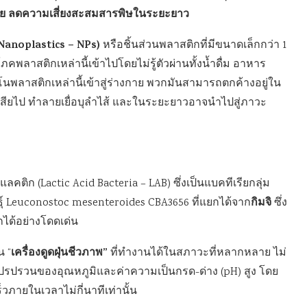
กาย ลดความเสี่ยงสะสมสารพิษในระยะยาว
Nanoplastics – NPs)
หรือชิ้นส่วนพลาสติกที่มีขนาดเล็กกว่า 1
พลาสติกเหล่านี้เข้าไปโดยไม่รู้ตัวผ่านทั้งน้ำดื่ม อาหาร
นพลาสติกเหล่านี้เข้าสู่ร่างกาย พวกมันสามารถตกค้างอยู่ใน
เสียไป ทำลายเยื่อบุลำไส้ และในระยะยาวอาจนำไปสู่ภาวะ
คติก (Lactic Acid Bacteria – LAB) ซึ่งเป็นแบคทีเรียกลุ่ม
กิมจิ
์ Leuconostoc mesenteroides CBA3656 ที่แยกได้จาก
ซึ่ง
ได้อย่างโดดเด่น
เครื่องดูดฝุ่นชีวภาพ”
น “
ที่ทำงานได้ในสภาวะที่หลากหลาย ไม่
ปรปรวนของอุณหภูมิและค่าความเป็นกรด-ด่าง (pH) สูง โดย
วภายในเวลาไม่กี่นาทีเท่านั้น