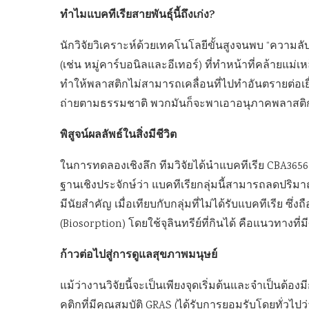
ทำไมแบคทีเรียสายพันธุ์นี้ถึงเก่ง?
นักวิจัยวิเคราะห์ด้วยเทคโนโลยีขั้นสูงจนพบ “ความลับ” 
(เช่น หมู่คาร์บอนิลและอีเทอร์) ที่ทำหน้าที่คล้ายแม่
ทำให้พลาสติกไม่สามารถเคลื่อนที่ไปทำอันตรายต่อเยื่อ
ถ่ายตามธรรมชาติ พวกมันก็จะพาเอาอนุภาคพลาสติกท
พิสูจน์ผลลัพธ์ในสิ่งมีชีวิต
ในการทดลองเชิงลึก ทีมวิจัยได้นำแบคทีเรีย CBA36
ฐานเชิงประจักษ์ว่า แบคทีเรียกลุ่มนี้สามารถลด
มีนัยสำคัญ เมื่อเทียบกับกลุ่มที่ไม่ได้รับแบคทีเรีย ซ
(Biosorption) โดยใช้จุลินทรีย์ที่กินได้ คือแนวทางที
ก้าวต่อไปสู่การดูแลสุขภาพมนุษย์
แม้ว่างานวิจัยนี้จะเป็นเพียงจุดเริ่มต้นและจำเป็นต้อ
คติกที่มีคุณสมบัติ GRAS (ได้รับการยอมรับโดยทั่วไ