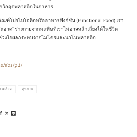
ากวิกฤตพลาสติกในอาหาร
ัณฑ์โปรไบโอติกหรืออาหารฟังก์ชัน (Functional Food) เรา
อาด” ร่างกายจากมลพิษที่เราไม่อาจหลีกเลี่ยงได้ในชีวิต
ลกที่ห่วงใยผลกระทบจากไมโครและนาโนพลาสติก
e/abs/pii/
งแวดล้อม
สุขภาพ