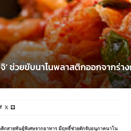
กิมจิ’ ช่วยขับนาโนพลาสติกออกจากร่า
คติกสายพันธุ์พิเศษจากอาหาร มีฤทธิ์ช่วยดักจับอนุภาคนาโน