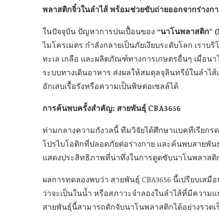
พลาสติกจิ๋วในลำไส้ พร้อมช่วยขับถ่ายออกจากร่าง
“นาโนพลาสติก” (
ในปัจจุบัน ปัญหาการปนเปื้อนของ
ไมโครเมตร กำลังกลายเป็นภัยเงียบระดับโลก เราบริโภค
ทะเล เกลือ และผลิตภัณฑ์ทางการเกษตรอื่นๆ เมื่อนาโ
ระบบทางเดินอาหาร ส่งผลให้สมดุลจุลินทรีย์ในลำไส้
อักเสบเรื้อรังหรือความเป็นพิษต่อเซลล์ได้
การค้นพบครั้งสำคัญ: สายพันธุ์ CBA3656
ท่ามกลางความกังวลนี้ ทีมวิจัยได้ศึกษาแบคทีเรียกรดแล
โปรไบโอติกที่ปลอดภัยต่อร่างกาย และค้นพบสายพันธุ
แสดงประสิทธิภาพที่น่าทึ่งในการดูดซับนาโนพลาสติก
ผลการทดลองพบว่า สายพันธุ์ CBA3656 นี้เปรียบเสมือ
ว่าจะเป็นในน้ำ หรือสภาวะจำลองในลำไส้ที่มีความแ
สายพันธุ์นี้สามารถดักจับนาโนพลาสติกได้อย่างรวดเร็