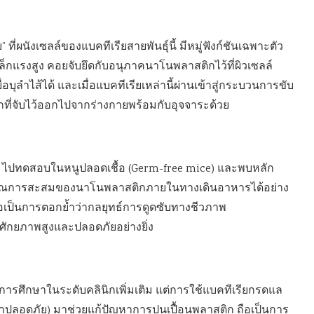
ที่ผนังเซลล์ของแบคทีเรียสายพันธุ์นี้ มีหมู่ฟังก์ชันเฉพาะตัว
เหล็กแรงสูง คอยจับยึดกับอนุภาคนาโนพลาสติกไว้ที่ผิวเซลล์
บุลำไส้ได้ และเมื่อแบคทีเรียเหล่านี้ผ่านเข้าสู่กระบวนการขับ
ี่จับไว้ออกไปจากร่างกายพร้อมกับอุจจาระด้วย
56 ไปทดสอบในหนูปลอดเชื้อ (Germ-free mice) และพบหลัก
ปริมาณการสะสมของนาโนพลาสติกภายในทางเดินอาหารได้อย่าง
ึ่งถือเป็นการตอกย้ำว่ากลยุทธ์การดูดซับทางชีวภาพ
่มีศักยภาพสูงและปลอดภัยอย่างยิ่ง
งมีการศึกษาในระดับคลินิกเพิ่มเติม แต่การใช้แบคทีเรียกรดแล
ปว่าปลอดภัย) มาช่วยแก้ปัญหาการปนเปื้อนพลาสติก ถือเป็นการ