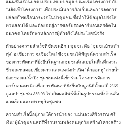
แน่นชั้นเรือนยอด เปรียบเทียบข้อมูล ขณะเริ่มโครงการ กับ
“หลังเข้าโครงการ” เพื่อประเมินการกักเก็บและการลดการ
ปล่อยก๊าซเรือนกระจกในป่าชุมชน ซึ่งทำให้ข้อมูลโปร่งใส
ทวนสอบได้ และต่อยอดสู่การขอรับรองคาร์บอนเครดิตใน
อนาคต โดยรักษาหลักการผู้ทำจริงได้ประโยชน์จริง
ตัวอย่างความสำเร็จที่ชัดเจนอีก 1 ชุมชน คือ “ชุมชนบ้านหัว
ทุ่ง” อ.เชียงดาว จ.เชียงใหม่ ซึ่งชุมชนได้พิสูจน์ความสำเร็จ
ของการพัฒนาที่ยั่งยืนในฐานะชุมชนต้นแบบในพื้นที่สงวน
ชีวมณฑลดอยเชียงดาว และแหล่งกำเนิด “น้ำออกฮู” สายน้ำ
ย่อยของแม่น้ำปิง ชุมชนแห่งนี้เข้าร่วมโครงการจัดการ
คาร์บอนเครดิตเพื่อการพัฒนาที่ยั่งยืนกับมูลนิธิตั้งแต่ปี 2565
ดูแลป่าชุมชน 883.93 ไร่ เกิดผลลัพธ์ที่เป็นรูปธรรมทั้งด้านสิ่ง
แวดล้อมและเศรษฐกิจชุมชน
ความสำเร็จนี้อยู่ภายใต้การนำของ “แม่หลวงศิริวรรณ ศรี
เงิน” ผู้นำชุมชนสตรีที่รวบรวมพลังคนทุกวัย สร้างโครงสร้าง