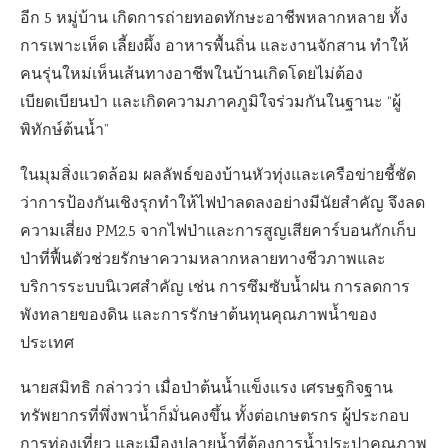
อีก 5 หมู่บ้าน เกิดการถ่ายทอดทักษะอาชีพหลากหลาย ทั้ง
การเพาะเห็ด เลี้ยงผึ้ง อาหารพื้นถิ่น และงานจักสาน ทำให้
คนรุ่นใหม่เห็นเส้นทางอาชีพในบ้านเกิดโดยไม่ต้อง
เบียดเบียนป่า และเกิดความภาคภูมิใจร่วมกันในฐานะ “ผู้
พิทักษ์ต้นน้ำ”
ในมุมสิ่งแวดล้อม ผลลัพธ์ของบ้านหัวทุ่งและเครือข่ายชี้ชัด
ว่าการป้องกันเชิงรุกทำให้ไฟป่าลดลงอย่างมีนัยสำคัญ จึงลด
ความเสี่ยง PM2.5 จากไฟป่าและการสูญเสียคาร์บอนกักเก็บ
ป่าที่ฟื้นตัวช่วยรักษาความหลากหลายทางชีวภาพและ
บริการระบบนิเวศสำคัญ เช่น การซึมซับน้ำฝน การลดการ
พังทลายของดิน และการรักษาต้นทุนคุณภาพน้ำของ
ประเทศ
นายสมิทธิ กล่าวว่า เมื่อป่าต้นน้ำแข็งแรง เศรษฐกิจฐาน
ทรัพยากรที่พึ่งพาน้ำก็มั่นคงขึ้น ทั้งต่อเกษตรกร ผู้ประกอบ
การท่องเที่ยว และเมืองปลายน้ำที่ต้องการน้ำประปาคุณภาพ