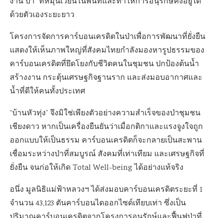
งาน ป่า” ที่หมุนเวียนในพื้นที่และทำให้การอนุรักษ์คงอยู่ได้
ด้วยตัวเองระยะยาว
โครงการจัดการคาร์บอนเครดิตในป่าเพื่อการพัฒนาที่ยั่งยืน
แสดงให้เห็นภาพใหญ่ที่สังคมไทยกำลังมองหารูปธรรมของ
คาร์บอนเครดิตที่ยึดโยงกับชีวิตคนในชุมชน ปกป้องต้นน้ำ
สร้างงาน กระตุ้นเศรษฐกิจฐานราก และส่งมอบอากาศและ
น้ำที่ดีให้คนทั้งประเทศ
“บ้านหัวทุ่ง” จึงมิใช่เพียงตัวอย่างความสำเร็จของป่าชุมชน
เชียงดาว หากเป็นเครื่องยืนยันว่าเมื่อกติกาและแรงจูงใจถูก
ออกแบบให้เป็นธรรม คาร์บอนเครดิตก็จะกลายเป็นสะพาน
เชื่อมระหว่างป่าที่สมบูรณ์ สังคมที่เท่าเทียม และเศรษฐกิจที่
ยั่งยืน จนก่อให้เกิด Total Well-being ได้อย่างแท้จริง
อนึ่ง มูลนิธิแม่ฟ้าหลวงฯ ได้ส่งมอบคาร์บอนเครดิตระยะที่ 1
จำนวน 43,123 ตันคาร์บอนไดออกไซด์เทียบเท่า ซึ่งเป็น
ปริมาณคาร์บอนเครดิตจากโครงการอนุรักษ์และฟื้นฟูป่าที่