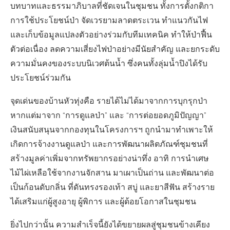
บทบาทและธรรมาภิบาลที่ชัดเจนในชุมชน ทั้งการตั้งกติกา
การใช้ประโยชน์ป่า จัดเวรยามลาดตระเวน ทำแนวกันไฟ
และเก็บข้อมูลแปลงตัวอย่างร่วมกับทีมเทคนิค ทำให้ป่าฟื้น
ตัวต่อเนื่อง ลดความเสี่ยงไฟป่าอย่างมีนัยสำคัญ และยกระดับ
ความมั่นคงของระบบนิเวศต้นน้ำ ซึ่งคนทั้งลุ่มน้ำปิงได้รับ
ประโยชน์ร่วมกัน
จุดเด่นของบ้านหัวทุ่งคือ รายได้ไม่ได้มาจากการบุกรุกป่า
หากแต่มาจาก “การดูแลป่า” และ “การต่อยอดภูมิปัญญา”
เงินสนับสนุนจากกองทุนในโครงการฯ ถูกนำมาทำเพาะให้
เกิดการจ้างงานดูแลป่า และการพัฒนาผลิตภัณฑ์ชุมชนที่
สร้างมูลค่าเพิ่มจากทรัพยากรอย่างน่าทึ่ง อาทิ การนำเศษ
ไม้ไผ่เหลือใช้จากงานจักสาน มาเผาเป็นถ่าน และพัฒนาต่อ
เป็นก้อนดับกลิ่น ที่ดันทรงรองเท้า สบู่ และยาสีฟัน สร้างราย
ได้เสริมแก่ผู้สูงอายุ ผู้พิการ และผู้ด้อยโอกาสในชุมชน
ยิ่งไปกว่านั้น ความสำเร็จนี้ยังได้ขยายผลสู่ชุมชนข้างเคียง