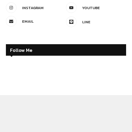
INSTAGRAM
YOUTUBE
EMAIL
LINE
Follow Me