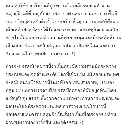
เช่น ค่าใช้จ่ายเริ่มต้นที่สูง ความไม่เสถียรของพลังงาน
หมุนเวียนที่ขึ้นอยู่กับสภาพอากาศ และความต้องการพื้นที่
ขนาดใหญ่สำหรับติดตั้งโครงสร้างพื้นฐาน ประเทศที่พึ่งพา
เชื้อเพลิงฟอสซิลจะได้รับผลกระทบทางเศรษฐกิจอย่างหนัก
หากไม่มีแผนการเปลี่ยนผ่านที่ครอบคลุมและมีประสิทธิภาพ
เพียงพอ เช่น การสนับสนุนการพัฒนาทักษะใหม่ และการ
จัดหางานในภาคพลังงานสะอาด (5)
การจะบรรลุเป้าหมายนี้จำเป็นต้องมีความร่วมมือระหว่าง
ประเทศและเจตจำนงระดับโลกที่เข้มแข็ง แม้หลายประเทศ
จะสนับสนุนเป้าหมายนี้ในเวทีโลก เช่น สหภาพยุโรปและ
กลุ่ม G7 แต่การเจรจาเพื่อบรรลุข้อตกลงที่มีผลผูกพันยังคง
เผชิญกับอุปสรรค ทั้งจากความแตกต่างด้านการพัฒนาและ
ผลประโยชน์ระหว่างประเทศ การวางแผนนโยบายที่
รอบคอบและครอบคลุมจึงเป็นสิ่งจำเป็นเพื่อเร่งการเปลี่ยน
ผ่านพลังงานอย่างยั่งยืน และยุติธรรม (5)