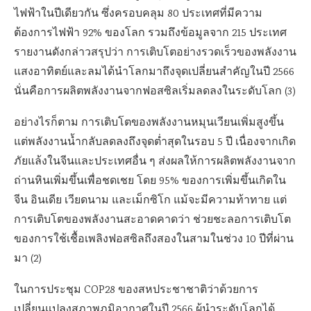
ไฟฟ้าในปีเดียวกัน ซึ่งครอบคลุม 80 ประเทศที่มีความ
ต้องการไฟฟ้า 92% ของโลก รวมถึงข้อมูลจาก 215 ประเทศ
รายงานดังกล่าวสรุปว่า การเติบโตอย่างรวดเร็วของพลังงาน
แสงอาทิตย์และลมได้นำโลกมาถึงจุดเปลี่ยนสำคัญในปี 2566
นั่นคือการผลิตพลังงานจากฟอสซิลเริ่มลดลงในระดับโลก (3)
อย่างไรก็ตาม การเติบโตของพลังงานหมุนเวียนเพิ่มสูงขึ้น
แต่พลังงานน้ำกลับลดลงถึงจุดต่ำสุดในรอบ 5 ปี เนื่องจากเกิด
ภัยแล้งในจีนและประเทศอื่น ๆ ส่งผลให้การผลิตพลังงานจาก
ถ่านหินเพิ่มขึ้นเพื่อชดเชย โดย 95% ของการเพิ่มขึ้นเกิดใน
จีน อินเดีย เวียดนาม และเม็กซิโก แม้จะมีความท้าทาย แต่
การเติบโตของพลังงานสะอาดคาดว่า ช่วยชะลอการเติบโต
ของการใช้เชื้อเพลิงฟอสซิลถึงสองในสามในช่วง 10 ปีที่ผ่าน
มา (2)
ในการประชุม COP28 ของสหประชาชาติว่าด้วยการ
เปลี่ยนแปลงสภาพภูมิอากาศในปี 2566 ผู้นำระดับโลกได้