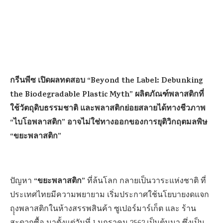
กรีนพีซ เปิดผลทดสอบ “Beyond the Label: Debunking
the Biodegradable Plastic Myth” ผลิตภัณฑ์พลาสติกที่
ใช้วัตถุดิบธรรมชาติ และพลาสติกย่อยสลายได้ทางชีวภาพ
“ไบโอพลาสติก” อาจไม่ใช่ทางออกของการยุติวิกฤตมลพิษ
“ขยะพลาสติก”
“ขยะพลาสติก”
ปัญหา
ที่ล้นโลก กลายเป็นวาระแห่งชาติ ที่
ประเทศไทยมีความพยายาม เริ่มประกาศใช้นโยบายงดแจก
ถุุงพลาสติกในห้างสรรพสินค้า ซูเปอร์มาร์เก็ต และ ร้าน