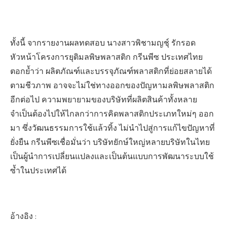
ทั้งนี้ จากรายงานผลทดสอบ นางสาวพิชามญชุ์ รักรอด
หัวหน้าโครงการยุติมลพิษพลาสติก กรีนพีซ ประเทศไทย
ตอกย้ำว่า ผลิตภัณฑ์และบรรจุภัณฑ์พลาสติกที่ย่อยสลายได้
ตามชีวภาพ อาจจะไม่ใช่ทางออกของปัญหามลพิษพลาสติก
อีกต่อไป ความพยายามของบริษัทที่ผลิตสินค้าทั้งหลาย
จำเป็นต้องไปให้ไกลกว่าการคิดพลาสติกประเภทใหม่ๆ ออก
มา ซึ่งวัฒนธรรมการใช้แล้วทิ้ง ไม่นำไปสู่การแก้ไขปัญหาที่
ยั่งยืน กรีนพีซเชื่อมั่นว่า บริษัทยักษ์ใหญ่หลายบริษัทในไทย
เป็นผู้นำการเปลี่ยนแปลงและเป็นต้นแบบการพัฒนาระบบใช้
ซ้ำในประเทศได้
อ้างอิง :