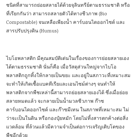
ชนิดที่สามารถย่อยสลายได้ด้วยจุลินทรีย์ตามธรรมชาติ หรือ
ที่เรียกกันว่า สามารถสลายตัวได้ทางชีวภาพ (Bio
Compostable) จนเหลือเพียงน้ำ คาร์บอนไดออกไซด์ และ
สารปรับปรุงดิน (Humus)
ไบโอพลาสติก มีคุณสมบัติเด่นในเรื่องของการย่อยสลายเอง
ได้ตามธรรมชาติ นั่นก็คือ เมื่อวัสดุส่วนใหญ่จากไบโอ
พลาสติกถูกทิ้งให้กลายเป็นขยะ และอยู่ในสภาวะที่เหมาะสม
จะทำให้เกิดเชื้อแบคทีเรียและเอนไซม์ต่างๆ จนทำให้
พลาสติกจากพืชเหล่านี้สามารถย่อยสลายเองได้ ซึ่งเมื่อย่อย
สลายหมดแล้ว จะกลายเป็นน้ำมวลชีวภาพ ก๊าซ
คาร์บอนไดออกไซด์ และก๊าซมีเทน ในสภาพที่เหมาะสม ไม่
ว่าจะเป็นในดิน หรือกองปุ๋ยหมัก โดยไม่ทิ้งสารตกค้างต่อสิ่ง
แวดล้อม ที่ล้วนแล้วมีความจำเป็นต่อการเจริญเติบโตของ
พืชอีกด้วย