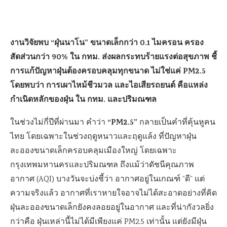
งานวิจัยพบ “ฝุ่นนาโน” ขนาดเล็กกว่า 0.1 ไมครอน ครอง
สัดส่วนกว่า 90% ใน กทม. ส่งผลกระทบร้ายแรงต่อสุขภาพ ชี้
การแก้ปัญหาฝุ่นต้องครอบคลุมทุกขนาด ไม่ใช่แค่ PM2.5
โดยพบว่า การเผาไหม้ชีวมวล และไอเสียรถยนต์ คือแหล่ง
กำเนิดหลักของฝุ่น ใน กทม. และปริมณฑล
“PM2.5”
ในช่วงไม่กี่ปีที่ผ่านมา คำว่า
กลายเป็นคำที่คุ้นหูคน
ไทย โดยเฉพาะในช่วงฤดูหนาวและฤดูแล้ง ที่ปัญหาฝุ่น
ละอองขนาดเล็กครอบคลุมเมืองใหญ่ โดยเฉพาะ
กรุงเทพมหานครและปริมณฑล ถึงแม้ว่าดัชนีคุณภาพ
อากาศ (AQI) บางวันจะบ่งชี้ว่า อากาศอยู่ในเกณฑ์ “ดี” แต่
ความจริงแล้ว อากาศที่เราหายใจอาจไม่ได้สะอาดอย่างที่คิด
ฝุ่นละอองขนาดเล็กยังคงลอยอยู่ในอากาศ และที่น่ากังวลยิ่ง
กว่าคือ ฝุ่นเหล่านี้ไม่ได้มีเพียงแค่ PM2.5 เท่านั้น แต่ยังมีฝุ่น