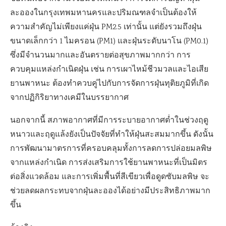
ละอองในกรุงเทพมหานครและปริมณฑลจำเป็นต้องให้
ความสำคัญไม่เพียงแค่ฝุ่น PM2.5 เท่านั้น แต่ยังรวมถึงฝุ่น
ขนาดเล็กกว่า 1 ไมครอน (PM1) และฝุ่นระดับนาโน (PM0.1)
ซึ่งมีจำนวนมากและอันตรายต่อสุขภาพมากกว่า การ
ควบคุมแหล่งกำเนิดฝุ่น เช่น การเผาไหม้ชีวมวลและไอเสีย
ยานพาหนะ ต้องทำควบคู่ไปกับการจัดการฝุ่นทุติยภูมิที่เกิด
จากปฏิกิริยาทางเคมีในบรรยากาศ
นอกจากนี้ สภาพอากาศที่มีการระบายอากาศต่ำในช่วงฤดู
หนาวและฤดูแล้งยังเป็นปัจจัยที่ทำให้ฝุ่นสะสมมากขึ้น ดังนั้น
การพัฒนามาตรการที่ครอบคลุมทั้งการลดการปล่อยมลพิษ
จากแหล่งกำเนิด การส่งเสริมการใช้ยานพาหนะที่เป็นมิตร
ต่อสิ่งแวดล้อม และการเพิ่มพื้นที่สีเขียวเพื่อดูดซับมลพิษ จะ
ช่วยลดผลกระทบจากฝุ่นละอองได้อย่างมีประสิทธิภาพมาก
ขึ้น