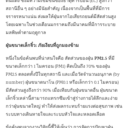
ดินแดง ซึ่งมีความเข้มข้นของธาตุคาร์บอน (EC) สูงกว่า
สถานีอื่น ๆ อย่างมีนัยสำคัญ เนื่องจากเป็นพื้นที่ที่มีการ
จราจรหนาแน่น ส่งผลให้ฝุ่นจากไอเสียรถยนต์มีสัดส่วนสูง
โดยเฉพาะในช่วงเดือนมกราคมถึงมีนาคมที่มีการระบาย
มลพิษต่ำตามฤดูกาล
ฝุ่นขนาดเล็กจิ๋ว: ภัยเงียบที่ถูกมองข้าม
PM2.5
หนึ่งในข้อค้นพบที่น่าสนใจคือ สัดส่วนของฝุ่น
ที่มี
ขนาดเล็กกว่า 1 ไมครอน (PM1) คิดเป็นถึง 70% ของฝุ่น
PM2.5 ตลอดทั้งปีในทุกสถานี และเมื่อวัดจำนวนอนุภาค (by
number) ฝุ่นขนาดนาโน (PM0.1 หรือเล็กกว่า 0.1 ไมครอน)
มีสัดส่วนสูงถึงกว่า 90% เมื่อเทียบกับฝุ่นขนาดอื่น ฝุ่นขนาด
เล็กจิ๋วเหล่านี้สามารถแทรกซึมเข้าสู่ร่างกายได้ลึกและง่าย
กว่าฝุ่นขนาดใหญ่ ทำให้ส่งผลกระทบร้ายแรงต่อสุขภาพ เช่น
ระบบทางเดินหายใจและระบบหัวใจและหลอดเลือด
ข้อค้นพบจากงานวิจัยนี้ชี้ให้เห็นว่า การจัดการปัญหาฝุ่น