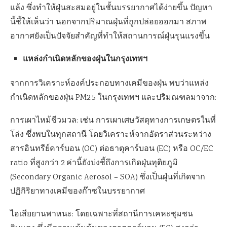
แล้ง ซึ่งทำให้ฝุ่นสะสมอยู่ในชั้นบรรยากาศได้ง่ายขึ้น ปัญหา
นี้ชี้ให้เห็นว่า นอกจากปริมาณฝุ่นที่ถูกปล่อยออกมา สภาพ
อากาศยังเป็นปัจจัยสำคัญที่ทำให้สถานการณ์ฝุ่นรุนแรงขึ้น
แหล่งกำเนิดหลักของฝุ่นในกรุงเทพฯ
จากการวิเคราะห์องค์ประกอบทางเคมีของฝุ่น พบว่าแหล่ง
กำเนิดหลักของฝุ่น PM2.5 ในกรุงเทพฯ และปริมณฑลมาจาก:
การเผาไหม้ชีวมวล: เช่น การเผาเศษวัสดุทางการเกษตรในที่
โล่ง ซึ่งพบในทุกสถานี โดยวิเคราะห์จากอัตราส่วนระหว่าง
สารอินทรีย์คาร์บอน (OC) ต่อธาตุคาร์บอน (EC) หรือ OC/EC
ratio ที่สูงกว่า 2 ค่านี้ยังบ่งชี้ถึงการเกิดฝุ่นทุติยภูมิ
(Secondary Organic Aerosol – SOA) ซึ่งเป็นฝุ่นที่เกิดจาก
ปฏิกิริยาทางเคมีของก๊าซในบรรยากาศ
ไอเสียยานพาหนะ: โดยเฉพาะที่สถานีการเคหะชุมชน