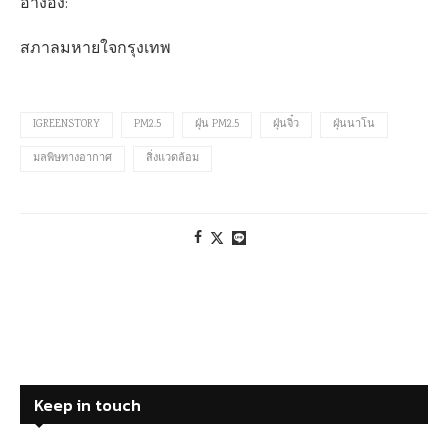
อ้างอิง:
สภาลมหายใจกรุงเทพ
IGREENSTORY
PM2.5
ฝุ่น PM2.5
ฝุ่นจิ๋ว
ฝุ่นนาโน
มลพิษทางอากาศ
สิ่งแวดล้อม
Keep in touch