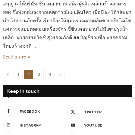
อนุญาตให้บริษัท ซิน เคอ หยวน สตีล ผู้ผลิตเหล็กสร้างอาคาร
สตง.ซึ่งพังถล่มลงจากเหตุการณ์แผ่นดินไหว เมื่อปี 68 ได้กลับมา
เปิดโรงงานอีกครั้ง เรียกร้องให้สุ่มตรวจตอนผลิตขายจริง ไม่ใช่
แค่ตรวจแบบทดสอบเครื่องจักร ชี้ซินเคอหยวนไม่มีเตาปรุงน้ำ
เหล็ก นายอรรถวิชช์ สุวรรณภักดี สส.บัญชีรายชื่อ พรรครวม
ไทยสร้างชาติ …
Read more
1
3
4
2
Keep in touch
FACEBOOK
TWITTER
INSTAGRAM
YOUTUBE