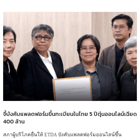
จี้บังคับแพลตฟอร์มขึ้นทะเบียนในไทย 5 ปีตุ๋นออนไลน์เฉียด
400 ล้าน
สภาผู้บริโภคยื่นให้ ETDA บังคับแพลตฟอร์มออนไลน์ขึ้น