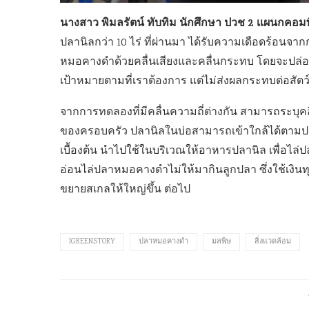
นางสาว พิมลรัตน์ ทับทิม นักศึกษา ปวช 2 เเผนกคอม
ปลานิลกว่า 10 ไร่ ที่ผ่านมา ได้รับความเดือดร้อนจ
หมอคางดำด้วยคลื่นเสียงและคลื่นกระทบ โดยจะปล่อ
เป้าหมายตามที่เราต้องการ แต่ไม่ส่งผลกระทบต่อสัตว์เ
จากการทดลองที่มีคลื่นความถี่ต่างกัน สามารถระบุ
ของครอบครัว ปลานิลในบ่อสามารถเข้าใกล้ได้ตามปกต
เบื้องต้น นำไปใช้ในบริเวณให้อาหารปลานิล เพื่อ
อ่อนไล่ปลาหมอคางดำไม่ให้มากินลูกปลา ซึ่งใช้เงินทุ
ขยายสเกลให้ใหญ่ขึ้น ต่อไป
IGREENSTORY
ปลาหมอคางดำ
มลพิษ
สิ่งแวดล้อม