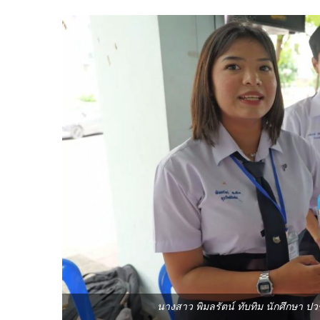
นางสาว พิมลรัตน์ ทับทิม นักศึกษา ป