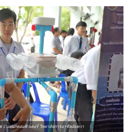
วช 2 เเผนกคอมพิวเตอร์ วิทยาลัยการอาชีพอัมพวา