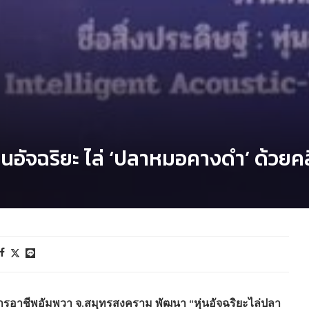
หุ่นอัจฉริยะ ไล่ ‘ปลาหมอคางดำ’ ด้วยคล
ยการอาชีพอัมพวา จ.สมุทรสงคราม พัฒนา
“หุ่นอัจฉริยะไล่ปลา