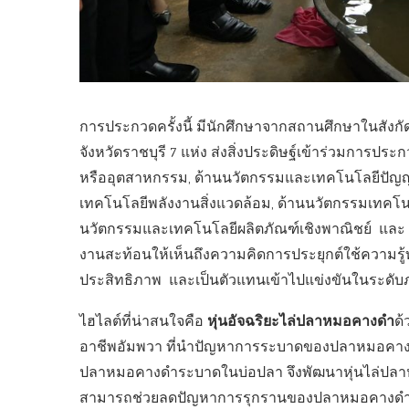
การประกวดครั้งนี้ มีนักศึกษาจากสถานศึกษาในสังก
จังหวัดราชบุรี 7 แห่ง ส่งสิ่งประดิษฐ์เข้าร่วมกา
หรืออุตสาหกรรม, ด้านนวัตกรรมและเทคโนโลยีปัญญา
เทคโนโลยีพลังงานสิ่งแวดล้อม, ด้านนวัตกรรมเทคโน
นวัตกรรมและเทคโนโลยีผลิตภัณฑ์เชิงพาณิชย์ และ ด้
งานสะท้อนให้เห็นถึงความคิดการประยุกต์ใช้ความร
ประสิทธิภาพ และเป็นตัวแทนเข้าไปแข่งขันในระดับภา
หุ่นอัจฉริยะไล่ปลาหมอคางดำ
ไฮไลต์ที่น่าสนใจคือ
ด้
อาชีพอัมพวา ที่นำปัญหาการระบาดของปลาหมอคางดำ 
ปลาหมอคางดำระบาดในบ่อปลา จึงพัฒนาหุ่นไล่ปลาหมอค
สามารถช่วยลดปัญหาการรุกรานของปลาหมอคางดำ 