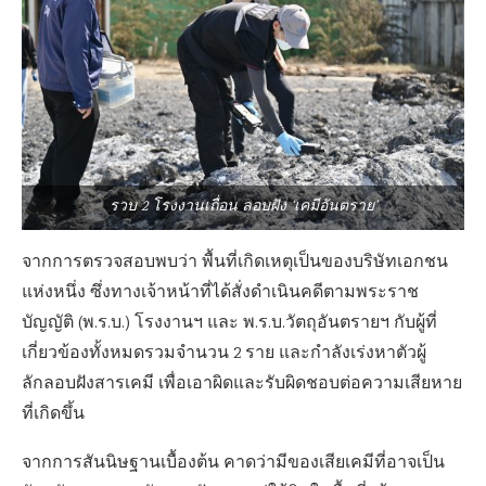
รวบ 2 โรงงานเถื่อน ลอบฝัง ‘เคมีอันตราย’
จากการตรวจสอบพบว่า พื้นที่เกิดเหตุเป็นของบริษัทเอกชน
แห่งหนึ่ง ซึ่งทางเจ้าหน้าที่ได้สั่งดำเนินคดีตามพระราช
บัญญัติ (พ.ร.บ.) โรงงานฯ และ พ.ร.บ.วัตถุอันตรายฯ กับผู้ที่
เกี่ยวข้องทั้งหมดรวมจำนวน 2 ราย และกำลังเร่งหาตัวผู้
ลักลอบฝังสารเคมี เพื่อเอาผิดและรับผิดชอบต่อความเสียหาย
ที่เกิดขึ้น
จากการสันนิษฐานเบื้องต้น คาดว่ามีของเสียเคมีที่อาจเป็น