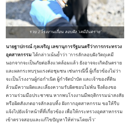
รวบ 2 โรงงานเถื่อน ลอบฝัง ‘เคมีอันตราย’
นายฐาปกรณ์ กุลเจริญ เลขานุการรัฐมนตรีว่าการกระทรวง
อุตสาหกรรม
ได้กล่าวเน้นย้ำว่า “การลักลอบฝังวัตถุเคมี
นอกจากจะเป็นภัยต่อสิ่งแวดล้อมแล้ว ยังอาจจะเกิดอันตราย
และผลกระทบรุนแรงต่อชุมชน เช่นกรณีนี้ ผู้เกี่ยวข้องไม่ว่า
จะเป็นโรงงานผู้ก่อกำเนิด ผู้กำจัดบำบัด และเจ้าของที่ดิน
ล้วนมีความผิดและเลี่ยงความรับผิดชอบไม่พ้น จึงต้องขอ
ความร่วมมือประชาชน หากพบโรงงานมีพฤติกรรมน่าสงสัย
หรือผิดสังเกตอาจลักลอบทิ้ง ฝังกากอุตสาหกรรม ขอให้รีบ
แจ้งไปยังเจ้าหน้าที่ที่เกี่ยวข้อง เพื่อให้กระทรวงอุตสาหกรรม
เข้าตรวจสอบและแก้ไขปัญหาให้ท่านโดยเร็ว”