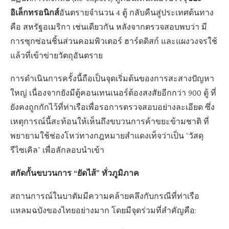
อิเล็กทรอนิกส์
อันตรายจำนวน 4 ตู้ กลับคืนสู่ประเทศต้นทาง
คือ สหรัฐอเมริกา เช่นเดียวกัน หลังจากตรวจสอบพบว่า มี
การซุกซ่อนชิ้นส่วนคอมพิวเตอร์ ฮาร์ดดิสก์ และแผงวงจรใช้
แล้วที่เข้าข่ายวัตถุอันตราย
การดำเนินการครั้งนี้ถือเป็นจุดเริ่มต้นของการสะสางปัญหา
ใหญ่ เนื่องจากยังมีตู้คอนเทนเนอร์ต้องสงสัยอีกกว่า 900 ตู้ ที่
ยังคงถูกกักไว้ที่ท่าเรือเพื่อรอการตรวจสอบอย่างละเอียด ซึ่ง
เหตุการณ์นี้สะท้อนให้เห็นถึงขบวนการค้าขยะข้ามชาติ ที่
พยายามใช้ช่องโหว่ทางกฎหมายสำแดงเท็จว่าเป็น “วัสดุ
รีไซเคิล” เพื่อลักลอบนำเข้า
สกัดกั้นขบวนการ “ยัดไส้” ทั่วภูมิภาค
สถานการณ์ในบาตัมมีความคล้ายคลึงกับกรณีที่ท่าเรือ
แหลมฉบังของไทยอย่างมาก โดยมีจุดร่วมที่สำคัญคือ: