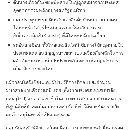
ต้นทางเดียวกัน: ขยะพิษส่วนใหญ่ถูกส่งมาจากประเทศ
อุตสาหกรรมหลักอย่างสหรัฐอเมริกา
แผนประทุษกรรมเดิม: สำแดงสินค้าบังหน้าว่าเป็นเศษ
โลหะหรือวัสดุรีไซเคิล แต่ภายในกลับเป็นขยะ
อิเล็กทรอนิกส์ (E-waste) ที่มีโลหะหนักปนเปื้อน
จุดยืนอาเซียน: ทั้งไทยและอินโดนีเซียต่างใช้กฎหมายใน
ประเทศและ อนุสัญญาบาเซลฯ เป็นเครื่องมือหลักในการ
ผลักดันขยะเหล่านี้กลับประเทศต้นทาง เพื่อปฏิเสธการ
เป็น “ถังขยะของโลก”
แม้ว่าอินโดนีเซียจะเคยมีประวัติการตีกลับขยะจำนวน
มหาศาลมาแล้วตั้งแต่ปี 2019 (ทั้งจากฝรั่งเศส ออสเตรเลีย
และยุโรป) แต่ความล่าช้าในการตรวจสอบเอกสารและการ
พิสูจน์สิทธิ์ยังคงเป็นอุปสรรคสำคัญที่ทำให้ขยะอันตรายยัง
ตกค้างอยู่ในท่าเรือเป็นเวลานาน
กลุ่มนักอนุรักษ์สิ่งแวดล้อมเตือนว่า หากขยะเหล่านี้หลุดรอด