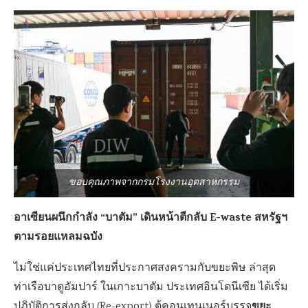
ขอบคุณภาพจากกรมโรงงานอุตสาหกรรม
อาเซียนผนึกกำลัง “บาตัม” เดินหน้าตีกลับ E-waste สหรัฐฯ
ตามรอยแหลมฉบัง
ไม่ใช่แค่ประเทศไทยที่ประกาศสงครามกับขยะพิษ ล่าสุด
ท่าเรือบาตูอัมปาร์ ในเกาะบาตัม ประเทศอินโดนีเซีย ได้เริ่ม
ขยะ
ปฏิบัติการส่งกลับ (Re-export) ตู้คอนเทนเนอร์บรรจุ