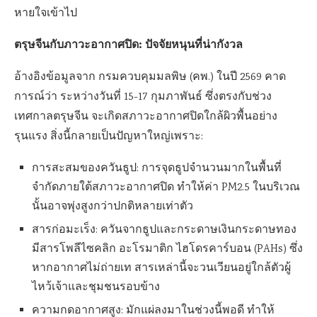
หายใจเข้าไป
ตรุษจีนกับภาวะอากาศปิด: ปัจจัยหนุนที่น่ากังวล
อ้างอิงข้อมูลจาก กรมควบคุมมลพิษ (คพ.) ในปี 2569 คาด
การณ์ว่า ระหว่างวันที่ 15-17 กุมภาพันธ์ ซึ่งตรงกับช่วง
เทศกาลตรุษจีน จะเกิดสภาวะอากาศปิดใกล้ผิวพื้นอย่าง
รุนแรง สิ่งนี้กลายเป็นปัญหาใหญ่เพราะ:
การสะสมของควันธูป: การจุดธูปจำนวนมากในพื้นที่
จำกัดภายใต้สภาวะอากาศปิด ทำให้ค่า PM2.5 ในบริเวณ
นั้นอาจพุ่งสูงกว่าปกติหลายเท่าตัว
สารก่อมะเร็ง: ควันจากธูปและกระดาษเงินกระดาษทอง
มีสารโพลีไซคลิก อะโรมาติก ไฮโดรคาร์บอน (PAHs) ซึ่ง
หากอากาศไม่ถ่ายเท สารเหล่านี้จะวนเวียนอยู่ใกล้ตัวผู้
ไหว้เจ้าและชุมชนรอบข้าง
ความกดอากาศสูง: มักแผ่ลงมาในช่วงนี้พอดี ทำให้