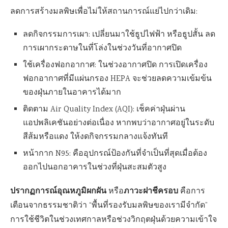
ลดการสร้างมลพิษเพื่อไม่ให้สถานการณ์แย่ไปกว่าเดิม:
ลดกิจกรรมการเผา: เปลี่ยนมาใช้ธูปไฟฟ้า หรือธูปสั้น ลด
การเผากระดาษในที่โล่งในช่วงวันที่อากาศปิด
ใช้เครื่องฟอกอากาศ: ในช่วงอากาศปิด การเปิดเครื่อง
ฟอกอากาศที่มีแผ่นกรอง HEPA จะช่วยลดความเข้มข้น
ของฝุ่นภายในอาคารได้มาก
ติดตาม Air Quality Index (AQI): เช็คค่าฝุ่นผ่าน
แอปพลิเคชันอย่างต่อเนื่อง หากพบว่าอากาศอยู่ในระดับ
สีส้มหรือแดง ให้งดกิจกรรมกลางแจ้งทันที
หน้ากาก N95: คืออุปกรณ์ป้องกันที่จำเป็นที่สุดเมื่อต้อง
ออกไปนอกอาคารในช่วงที่ฝุ่นสะสมตัวสูง
ปรากฏการณ์อุณหภูมิผกผัน
ภาวะฝาชีครอบ
หรือ
คือการ
เตือนจากธรรมชาติว่า “พื้นที่รองรับมลพิษของเรามีจำกัด”
การใช้ชีวิตในช่วงเทศกาลหรือช่วงวิกฤตฝุ่นด้วยความเข้าใจ