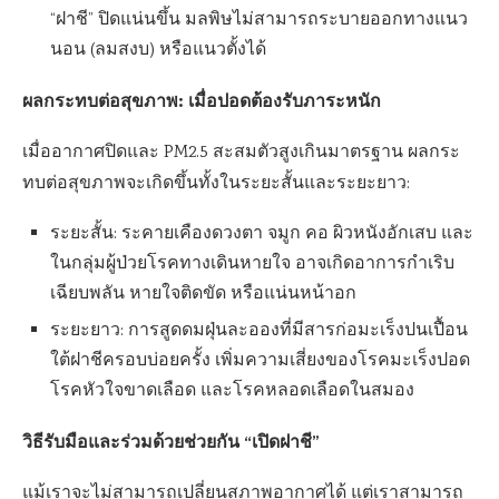
“ฝาชี” ปิดแน่นขึ้น มลพิษไม่สามารถระบายออกทางแนว
นอน (ลมสงบ) หรือแนวตั้งได้
ผลกระทบต่อสุขภาพ: เมื่อปอดต้องรับภาระหนัก
เมื่ออากาศปิดและ PM2.5 สะสมตัวสูงเกินมาตรฐาน ผลกระ
ทบต่อสุขภาพจะเกิดขึ้นทั้งในระยะสั้นและระยะยาว:
ระยะสั้น: ระคายเคืองดวงตา จมูก คอ ผิวหนังอักเสบ และ
ในกลุ่มผู้ป่วยโรคทางเดินหายใจ อาจเกิดอาการกำเริบ
เฉียบพลัน หายใจติดขัด หรือแน่นหน้าอก
ระยะยาว: การสูดดมฝุ่นละอองที่มีสารก่อมะเร็งปนเปื้อน
ใต้ฝาชีครอบบ่อยครั้ง เพิ่มความเสี่ยงของโรคมะเร็งปอด
โรคหัวใจขาดเลือด และโรคหลอดเลือดในสมอง
วิธีรับมือและร่วมด้วยช่วยกัน “เปิดฝาชี”
แม้เราจะไม่สามารถเปลี่ยนสภาพอากาศได้ แต่เราสามารถ