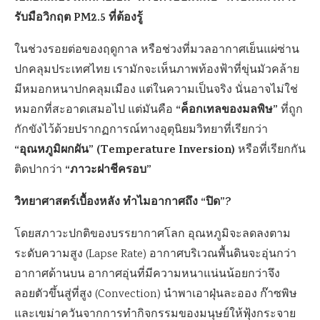
รับมือวิกฤต PM2.5 ที่ต้องรู้
ในช่วงรอยต่อของฤดูกาล หรือช่วงที่มวลอากาศเย็นแผ่ซ่าน
ปกคลุมประเทศไทย เรามักจะเห็นภาพท้องฟ้าที่ขุ่นมัวคล้าย
มีหมอกหนาปกคลุมเมือง แต่ในความเป็นจริง นั่นอาจไม่ใช่
“ค็อกเทลของมลพิษ”
หมอกที่สะอาดเสมอไป แต่มันคือ
ที่ถูก
กักขังไว้ด้วยปรากฏการณ์ทางอุตุนิยมวิทยาที่เรียกว่า
“อุณหภูมิผกผัน” (Temperature Inversion)
หรือที่เรียกกัน
“ภาวะฝาชีครอบ”
ติดปากว่า
วิทยาศาสตร์เบื้องหลัง ทำไมอากาศถึง “ปิด”?
โดยสภาวะปกติของบรรยากาศโลก อุณหภูมิจะลดลงตาม
ระดับความสูง (Lapse Rate) อากาศบริเวณพื้นดินจะอุ่นกว่า
อากาศด้านบน อากาศอุ่นที่มีความหนาแน่นน้อยกว่าจึง
ลอยตัวขึ้นสู่ที่สูง (Convection) นำพาเอาฝุ่นละออง ก๊าซพิษ
และเขม่าควันจากการทำกิจกรรมของมนุษย์ให้ฟุ้งกระจาย