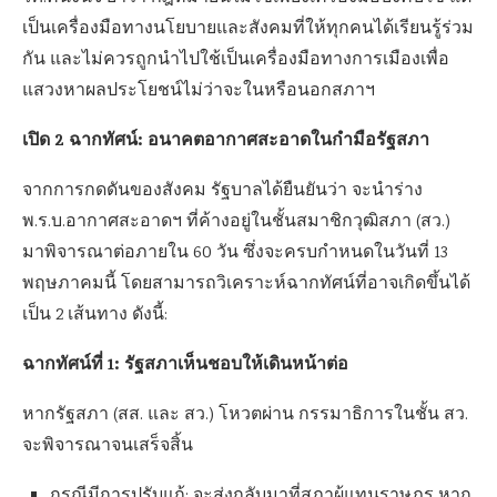
เป็นเครื่องมือทางนโยบายและสังคมที่ให้ทุกคนได้เรียนรู้ร่วม
กัน และไม่ควรถูกนำไปใช้เป็นเครื่องมือทางการเมืองเพื่อ
แสวงหาผลประโยชน์ไม่ว่าจะในหรือนอกสภาฯ
เปิด 2 ฉากทัศน์: อนาคตอากาศสะอาดในกำมือรัฐสภา
จากการกดดันของสังคม รัฐบาลได้ยืนยันว่า จะนำร่าง
พ.ร.บ.อากาศสะอาดฯ ที่ค้างอยู่ในชั้นสมาชิกวุฒิสภา (สว.)
มาพิจารณาต่อภายใน 60 วัน ซึ่งจะครบกำหนดในวันที่ 13
พฤษภาคมนี้ โดยสามารถวิเคราะห์ฉากทัศน์ที่อาจเกิดขึ้นได้
เป็น 2 เส้นทาง ดังนี้:
ฉากทัศน์ที่ 1: รัฐสภาเห็นชอบให้เดินหน้าต่อ
หากรัฐสภา (สส. และ สว.) โหวตผ่าน กรรมาธิการในชั้น สว.
จะพิจารณาจนเสร็จสิ้น
กรณีมีการปรับแก้: จะส่งกลับมาที่สภาผู้แทนราษฎร หาก