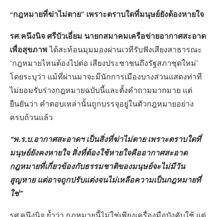
“กฎหมายที่ฆ่าไม่ตาย” เพราะตราบใดที่มนุษย์ยังต้องหายใจ
รศ.คนึงนิจ ศรีบัวเอี่ยม นายกสมาคมเครือข่ายอากาศสะอาด
เพื่อสุขภาพ
ได้สะท้อนมุมมองผ่านเวทีรับฟังเสียงสาธารณะ
“กฎหมายไหนต้องไปต่อ เสียงประชาชนถึงรัฐสภาชุดใหม่”
โดยระบุว่า แม้ที่ผ่านมาจะมีนักการเมืองบางส่วนแสดงท่าที
ไม่ยอมรับร่างกฎหมายฉบับนี้และตั้งคำถามมากมาย แต่
ยืนยันว่า คำตอบเหล่านั้นถูกบรรจุอยู่ในตัวกฎหมายอย่าง
ครบถ้วนแล้ว
“พ.ร.บ.อากาศสะอาดฯ เป็นสิ่งที่ฆ่าไม่ตาย เพราะตราบใดที่
มนุษย์ยังคงหายใจ สิ่งที่ต้องใช้หายใจคืออากาศสะอาด
กฎหมายที่เกี่ยวข้องกับธรรมชาติของมนุษย์จะไม่มีวัน
สูญหาย แต่อาจถูกปรับแต่งจนไม่เหลือความเป็นกฎหมายที่
ใช่”
รศ.คนึงนิจ ย้ำว่า กฎหมายนี้ไม่ใช่เพียงเครื่องมือบังคับใช้ แต่