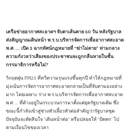
เครือข่ายอากาศสะอาดฯ จับตาเส้นตาย 60 วัน หลังรัฐบาล
ส่งสัญญาณเดินหน้า พ.ร.บ.บริหารจัดการเพื่ออากาศสะอาด
พ.ศ. … เปิด 2 ฉากทัศน์กฎหมายที่ “ฆ่าไม่ตาย” ท่ามกลาง
ความกังวลว่าเสียงของประชาชนจะถูกกลืนหายในชั้น
กรรมาธิการหรือไม่?
วิกฤตฝุ่น PM2.5 ที่ทวีความรุนแรงขึ้นทุกปี ทำให้กฎหมายที่
มุ่งเน้นการจัดการอากาศสะอาดกลายเป็นที่จับตามองอย่าง
มาก โดยเฉพาะ ร่าง พ.ร.บ.บริหารจัดการเพื่ออากาศสะอาด
พ.ศ. … ที่ค้างอยู่ในกระบวนการมาตั้งแต่ยุครัฐบาลเดิม ซึ่ง
ขณะนี้กำลังเข้าสู่ช่วงหัวเลี้ยวหัวต่อสำคัญว่ารัฐบาลชุด
ปัจจุบันจะตัดสินใจ “เดินหน้าต่อ” หรือปล่อยให้ “ปัดตก” ไป
ตามเงื่อนไขของเวลา