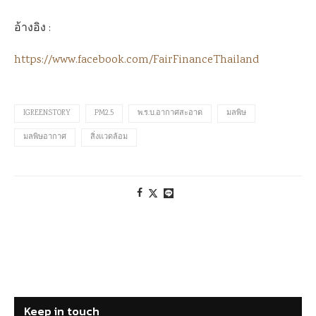
อ้างอิง :
https://www.facebook.com/FairFinanceThailand
IGREENSTORY
PM2.5
พ.ร.บ.อากาศสะอาด
มลพิษ
มลพิษอากาศ
สิ่งแวดล้อม
Keep in touch