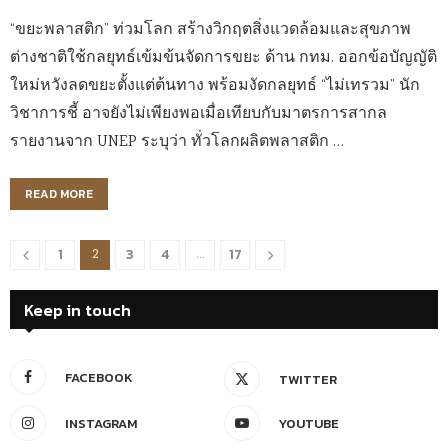
“ขยะพลาสติก” ท่วมโลก สร้างวิกฤตสิ่งแวดล้อมและสุขภาพ
ต่างชาติใช้กลยุทธ์เข้มข้นจัดการขยะ ด้าน กทม. ออกข้อบัญญัติ
ใหม่หวังลดขยะตั้งแต่ต้นทาง พร้อมงัดกลยุทธ์ “ไม่เทรวม” นัก
วิชาการชี้ อาจยังไม่เพียงพอเมื่อเทียบกับมาตรการสากล
รายงานจาก UNEP ระบุว่า ทั่วโลกผลิตพลาสติก …
READ MORE
1
3
4
17
2
…
Keep in touch
FACEBOOK
TWITTER
INSTAGRAM
YOUTUBE