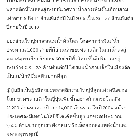
ไม่เปลี่ยนวิธีการผลิต การใช้ และการกำจัด ปริมาณขยะ
พลาสติกที่ไหลลงสู่ระบบนิเวศทางน้ำอาจเพิ่มขึ้นเกือบสาม
เท่าจาก 9 ถึง 14 ล้านตันต่อปีในปี 2016 เป็น 23 – 37 ล้านตันต่อ
ปีภายในปี 2040
ขยะส่วนใหญ่มาจากแม่น้ำทั่วโลก โดยคาดว่ามีแม่น้ำ
ประมาณ 1,000 สายที่มีส่วนนำขยะพลาสติกในแม่น้ำลงสู่
มหาสมุทรเกือบร้อยละ 80 ต่อปีทั่วโลก ซึ่งมีปริมาณอยู่
ระหว่าง 0.8 – 2.7 ล้านตันต่อปี โดยแม่น้ำสายเล็กในเมืองจัด
เป็นแม่น้ำที่มีมลพิษมากที่สุด
ญี่ปุ่นถือเป็นผู้ผลิตขยะพลาสติกรายใหญ่ที่สุดแห่งหนึ่งของ
โลก ขวดพลาสติกในญี่ปุ่นเพิ่มขึ้นอย่างก้าวกระโดดถึง
23,200 ล้านขวดต่อปีจาก 14,000 ล้านขวดในปี 2004 แม้ว่า
ประเทศจะมีเทคโนโลยีรีไซเคิลขั้นสูง แต่ขวดประมาณ
2,600 ล้านขวดถูกเผา ฝังกลบ หรือเล็ดลอดลงแหล่งน้ำและ
มหาสมุทรทุกปี