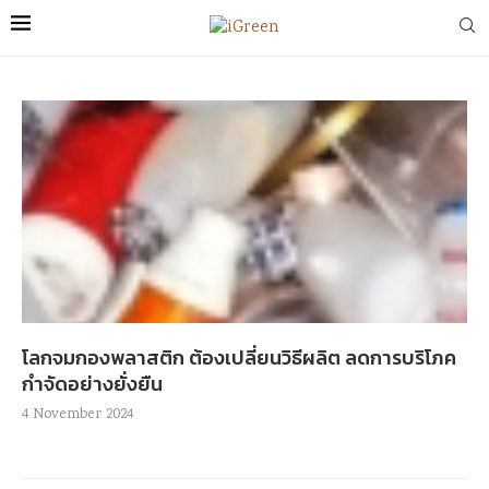
โลกจมกองพลาสติก ต้องเปลี่ยนวิธีผลิต ลดการบริโภค
กำจัดอย่างยั่งยืน
4 November 2024