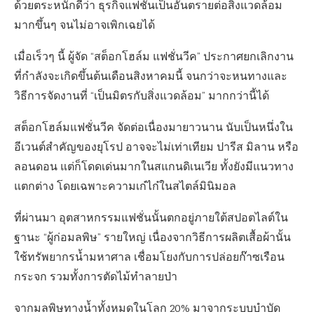
ด้วยตระหนักดีว่า ธุรกิจแฟชั่นเป็นอันตรายต่อสิ่งแวดล้อม
มากขึ้นๆ จนไม่อาจเพิกเฉยได้
เมื่อเร็วๆ นี้ ผู้จัด “สต็อกโฮล์ม แฟชั่นวีค” ประกาศยกเลิกงาน
ที่กำลังจะเกิดขึ้นต้นเดือนสิงหาคมนี้ จนกว่าจะหนทางและ
วิธีการจัดงานที่ “เป็นมิตรกับสิ่งแวดล้อม” มากกว่านี้ได้
สต็อกโฮล์มแฟชั่นวีค จัดต่อเนื่องมายาวนาน นับเป็นหนึ่งใน
อีเวนต์สำคัญของยุโรป อาจจะไม่เท่าเทียม ปารีส มิลาน หรือ
ลอนดอน แต่ก็โดดเด่นมากในสแกนดิเนเวีย ทั้งยังมีแนวทาง
แตกต่าง โดยเฉพาะความเก๋ไก๋ในสไตล์มินิมอล
ที่ผ่านมา อุตสาหกรรมแฟชั่นนั้นตกอยู่ภายใต้สปอตไลต์ใน
ฐานะ “ผู้ก่อมลพิษ” รายใหญ่ เนื่องจากวิธีการผลิตเสื้อผ้านั้น
ใช้ทรัพยากรน้ำมหาศาล เชื่อมโยงกับการปล่อยก๊าซเรือน
กระจก รวมทั้งการตัดไม้ทำลายป่า
จากมลพิษทางน้ำทั้งหมดในโลก 20% มาจากระบบบำบัด