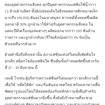
ของอุตสาหกรรมสิ่งทอ ทุกปีอุตสาหกรรมแฟชั่นใช้น้ำราว
1.5 ล้านล้านลิตร ทั้งยังปล่อยเส้นใยสิ่งทอพลาสติกขนาดเล็ก
มากถึง 190,000 ตันลงในมหาสมุทร สารเคมีทั้งหมดซึ่งผลิต
ออกมามี 20% ถูกนำมาใช้สำหรับอุตสาหกรรมสิ่งทอ ใน
แต่ละปีมีเครื่องนุ่งห่มต่างๆ ผลิตออกมากกว่า 100 พันล้าน
รายการ และถูกนำกลับมารีไซเคิลน้อยกว่า 1% นับเป็น
ตัวเลขที่น่ากลัวมาก
ด้วยคำนึงถึงสิ่งเหล่านั้น สภาแฟชั่นแห่งสวีเดนจึงตัดสินใจ
ยกเลิก สต็อกโฮล์มแฟชั่นวีค ซึ่งเดิมนั้นกำหนดจัดขึ้นช่วงวัน
ที่ 27 – 29 สิงหาคม นี้
เจนนี โรเซน ผู้บริหารสภาแฟชั่นสวีเดนบอกว่า ยกเลิกงานนี้
เพื่อให้ “อดีตได้พัก” และเริ่มต้นอนาคตใหม่ พร้อมหาทางเพื่อ
พัฒนารูปแบบใหม่ให้สอดคล้องกับหลักความยั่งยืนสำหรับ
อุตสาหกรรมแฟชั่นมากยิ่งขึ้น ทั้งยังมีเป้าหมายที่จะช่วย
แบรนด์ต่างๆ พัฒนาธุรกิจของพวกเขา “และสามารถกำหนด