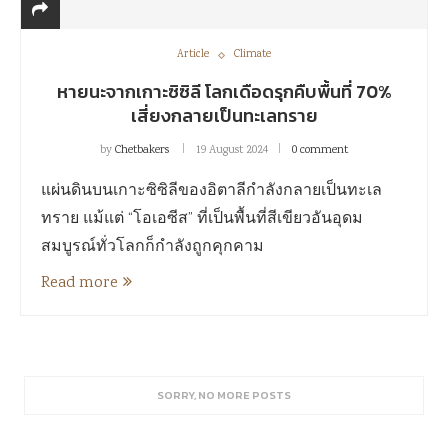
Article
Climate
หายนะจากเกาะซิซิลี โลกเดือดรุกคืบพื้นที่ 70%
เสี่ยงกลายเป็นทะเลทราย
by
Chetbakers
19 August 2024
0 comment
แผ่นดินบนเกาะซิซิลีของอิตาลีกำลังกลายเป็นทะเล
ทราย แม้แต่ “โอเอซีส” ที่เป็นพื้นที่สีเขียวอันอุดม
สมบูรณ์ทั่วโลกก็กำลังถูกคุกคาม
Read more
SORRY, NO MORE POSTS