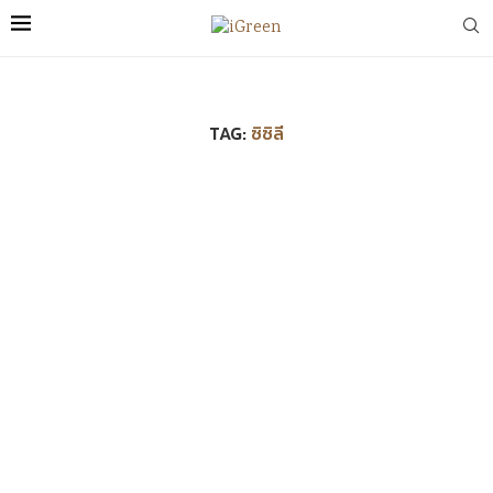
TAG:
ซิซิลี