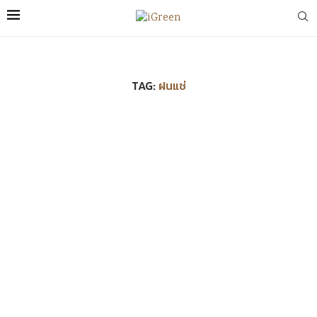
TAG:
ฝนแช่