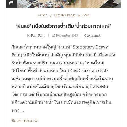
Article
Climate Change
News
‘ฝนแช่’ หนึ่งในตัวการซ้ำเติม ‘น้ำท่วมหาดใหญ่’
by
Pom Pom
25 November 2025
0 comment
วิกฤต น้ำท่วมหาดใหญ่ “ฝนแช่” Stationary Heavy
Rain) หนึ่งในต้นเหตุสำคัญ ทุบสถิติฝน 300 ปี เมืองแอ่ง
รับน้ำพังเพราะปริมาณสะสมมหาศาล “หาดใหญ่
วิปโยค” พื้นที่ อำเภอหาดใหญ่ จังหวัดสงขลา กำลัง
เผชิญเหตุการณ์น้ำท่วมครั้งสำคัญอีกครั้งหนึ่งในรอบ
หลายปี แม้จะไม่มีพายุโซนร้อน หรือพายุดีเปรสชัน
โดยตรง แต่ปริมาณน้ำฝนกลับสูงผิดปกติอย่างมาก
สร้างความเสียหายทั้งในเขตเมือง เศรษฐกิจ การเดิน
ทาง …
Read more