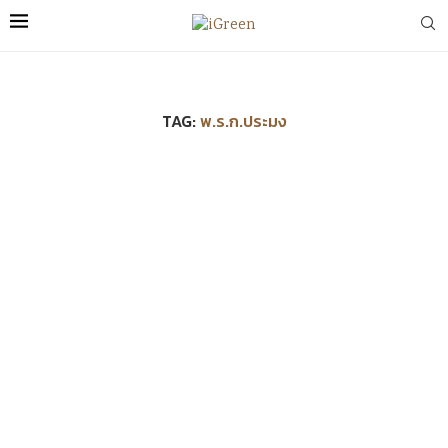
TAG:
พ.ร.ก.ประมง