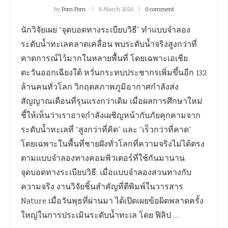
by
Pom Pom
8 March 2026
0 comment
นักวิจัยเผย “จุดบอดทางระเบียบวิธี” ทำแบบจำลอง
ระดับน้ำทะเลคลาดเคลื่อน พบระดับน้ำจริงสูงกว่าที่
คาดการณ์ไว้มากในหลายพื้นที่ โดยเฉพาะเอเชีย
ตะวันออกเฉียงใต้ หวั่นกระทบประชากรเพิ่มขึ้นอีก 132
ล้านคนทั่วโลก วิกฤตสภาพภูมิอากาศกำลังส่ง
สัญญาณเตือนที่รุนแรงกว่าเดิม เมื่อผลการศึกษาใหม่
ชี้ให้เห็นว่าเราอาจกำลังเผชิญหน้ากับภัยคุกคามจาก
ระดับน้ำทะเลที่ “สูงกว่าที่คิด” และ “เร็วกว่าที่คาด”
โดยเฉพาะในพื้นที่ชายฝั่งทั่วโลกที่ความจริงไม่ได้ตรง
ตามแบบจำลองทางคอมพิวเตอร์ที่ใช้กันมานาน
จุดบอดทางระเบียบวิธี: เมื่อแบบจำลองสวนทางกับ
ความจริง งานวิจัยชิ้นสำคัญที่ตีพิมพ์ในวารสาร
Nature เมื่อวันพุธที่ผ่านมา ได้เปิดเผยข้อผิดพลาดครั้ง
ใหญ่ในการประเมินระดับน้ำทะเล โดย ฟิลิป …