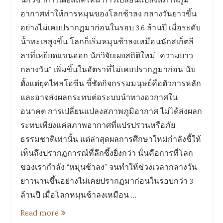
นักวิชาการเผยสถิติใหม่ การเปลี่ยนแปลงสภาพภูมิ
อากาศทำให้การหมุนของโลกช้าลง กลางวันยาวขึ้น
อย่างไม่เคยปรากฏมาก่อนในรอบ 3.6 ล้านปี เมื่อระดับ
น้ำทะเลสูงขึ้น โลกก็เริ่มหมุนช้าลงเหมือนนักสเก็ตลี
ลาที่เหยียดแขนออก นักวิจัยเผยสถิติใหม่ “ความยาว
กลางวัน” เพิ่มขึ้นในอัตราที่ไม่เคยปรากฏมาก่อน นับ
ตั้งแต่ยุคไพลโอซีน ชี้ชัดกิจกรรมมนุษย์คือตัวการหลัก
และอาจส่งผลกระทบต่อระบบนำทางอวกาศใน
อนาคต การเปลี่ยนแปลงสภาพภูมิอากาศ ไม่ได้ส่งผลก
ระทบเพียงแค่สภาพอากาศที่แปรปรวนหรือภัย
ธรรมชาติเท่านั้น แต่ล่าสุดผลการศึกษาใหม่กำลังชี้ให้
เห็นถึงปรากฏการณ์ที่ลึกซึ้งยิ่งกว่า นั่นคือการที่โลก
ของเรากำลัง “หมุนช้าลง” จนทำให้ช่วงเวลากลางวัน
ยาวนานขึ้นอย่างไม่เคยปรากฏมาก่อนในรอบกว่า 3
ล้านปี เมื่อโลกหมุนช้าลงเหมือน …
Read more