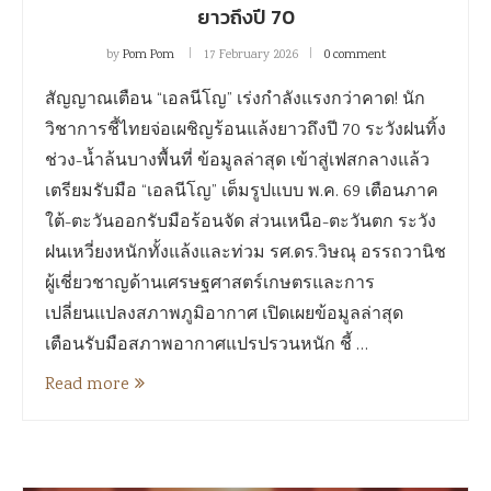
ยาวถึงปี 70
by
Pom Pom
17 February 2026
0 comment
สัญญาณเตือน “เอลนีโญ” เร่งกำลังแรงกว่าคาด! นัก
วิชาการชี้ไทยจ่อเผชิญร้อนแล้งยาวถึงปี 70 ระวังฝนทิ้ง
ช่วง-น้ำล้นบางพื้นที่ ข้อมูลล่าสุด เข้าสู่เฟสกลางแล้ว
เตรียมรับมือ “เอลนีโญ” เต็มรูปแบบ พ.ค. 69 เตือนภาค
ใต้-ตะวันออกรับมือร้อนจัด ส่วนเหนือ-ตะวันตก ระวัง
ฝนเหวี่ยงหนักทั้งแล้งและท่วม รศ.ดร.วิษณุ อรรถวานิช
ผู้เชี่ยวชาญด้านเศรษฐศาสตร์เกษตรและการ
เปลี่ยนแปลงสภาพภูมิอากาศ เปิดเผยข้อมูลล่าสุด
เตือนรับมือสภาพอากาศแปรปรวนหนัก ชี้ …
Read more