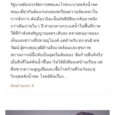
รัฐบาลต้องเร่งจัดการศพและโรคระบาดหลังน้ำลด
ขณะเดียวกันต้องเร่งถอดบทเรียนความล้มเหลวใน
การสั่งการ-ผังเมือง มิฉะนั้นภัยพิบัติจะกลับมาหนัก
กว่าเดิมภายใน 5 ปี ท่ามกลางกระแสน้ำในพื้นที่ภาค
ใต้ที่กำลังส่งสัญญาณลดระดับลง หลายคนอาจมอง
เห็นแสงสว่างที่ปลายอุโมงค์ แต่สำหรับ ดร.สนธิ คช
วัฒน์ ผู้ทรงคุณวุฒิด้านสิ่งแวดล้อมและสุขภาพ
สถานการณ์นี้กลับเป็นจุดเริ่มต้นของ “ฝันร้ายที่แท้จริง”
เมื่อสิ่งที่โผล่พ้นน้ำขึ้นมาไม่ได้มีเพียงแค่บ้านเรือน แต่
คือซากความสูญเสียและเชื้อโรคร้ายที่รอวันปะทุ
วิกฤตหลังน้ำลด: โจทย์หินเรื่อง …
Read more