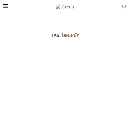
TAG:
โลหะหนัก