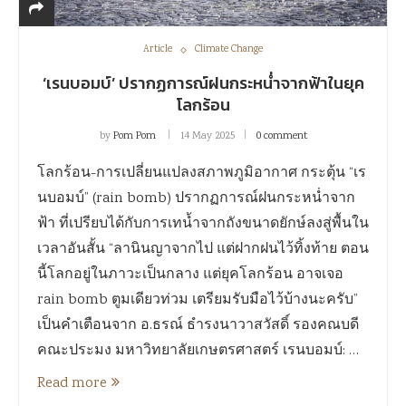
Article
Climate Change
‘เรนบอมบ์’ ปรากฏการณ์ฝนกระหน่ำจากฟ้าในยุค
โลกร้อน
by
Pom Pom
14 May 2025
0 comment
โลกร้อน-การเปลี่ยนแปลงสภาพภูมิอากาศ กระตุ้น “เร
นบอมบ์” (rain bomb) ปรากฏการณ์ฝนกระหน่ำจาก
ฟ้า ที่เปรียบได้กับการเทน้ำจากถังขนาดยักษ์ลงสู่พื้นใน
เวลาอันสั้น “ลานินญาจากไป แต่ฝากฝนไว้ทิ้งท้าย ตอน
นี้โลกอยู่ในภาวะเป็นกลาง แต่ยุคโลกร้อน อาจเจอ
rain bomb ตูมเดียวท่วม เตรียมรับมือไว้บ้างนะครับ”
เป็นคำเตือนจาก อ.ธรณ์ ธํารงนาวาสวัสดิ์ รองคณบดี
คณะประมง มหาวิทยาลัยเกษตรศาสตร์ เรนบอมบ์: …
Read more