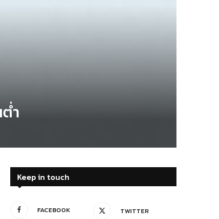
นต่ำ
Keep in touch
FACEBOOK
TWITTER