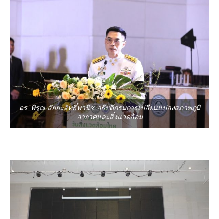
ดร. พิรุณ สัยยะสิทธิ์พานิช อธิบดีกรมการเปลี่ยนแปลงสภาพภูมิ
อากาศและสิ่งแวดล้อม