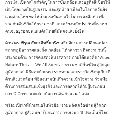
การเงิน เป็นกลไกสำคัญในการขับเคลื่อนเศรษฐกิจสีเขียวให้
เติบโตอย่างเป็นรูปธรรม และสุดท้าย “เนื่องในโอกาสวันสิ่ง
แวดล้อมไทย ขอให้เป็นแรงบันดาลใจในการลงมือทำ เพื่อ
ร่วมกันคืนชีวิตให้ธรรมชาติ และสร้างหลักประกันที่เราทุก
คนจะอยู่รอดบนแผ่นดินไทยที่มั่นคงและยั่งยืน”
ดร. พิรุณ สัยยะสิทธิ์พานิช
ด้าน
อธิบดีกรมการเปลี่ยนแปลง
สภาพภูมิอากาศและสิ่งแวดล้อม ได้กล่าวว่า กิจกรรมวันนี้
ประกอบด้วย การจัดแสดงนิทรรศการ ภายใต้แนวคิด “When
Nature Thrives, We All Survive: ธรรมชาติคืนชีวิต สู้วิกฤต
ภูมิอากาศ” พิธีมอบถ้วยพระราชทาน และรางวัลเชิดชูเกียรติ
ด้านสิ่งแวดล้อม พิธีลงนามบันทึกความเข้าใจความร่วมมือ
ด้านการสนับสนุนเชิงธุรกิจและการตลาดให้กับผู้ประกอบ
การ G-Green และสถาบันการเงิน จำนวน 9 แห่ง
พร้อมเปิดเวทีนำเสนอในหัวข้อ “รวมพลังเครือข่าย สู้วิกฤต
ภูมิอากาศ สู่สังคมคาร์บอนต่ำ” การเสวนา “5 ประเด็นที่โลก