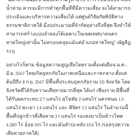
“นอกจากนั้นยังขาดองค์ความรู้ทางวิชาการ เช่น แบบจำลอง
น้ำท่วม ควรจะมีการทำทุกพื้นที่ที่มีความเสี่ยง จะได้สามารถ
ประเมินและบริหารความเสี่ยงได้ แต่ศูนย์วิจัยภัยพิบัติทาง
ธรรมชาติภาคใต้ มีงบประมาณที่จำกัดอย่างถึงที่สุด จึงทำให้
สามารถสร้างแบบจำลองได้เฉพาะในเขตเทศบาลนคร
หาดใหญ่เท่านั้น ไม่ครอบคลุมแม้แต่อำเภอหาดใหญ่” ณัฐสิฏ
ระบุ
อย่างไรก็ตาม ข้อมูลความสูญเสียโดยรวมตั้งแต่เดือน ม.ค.-
มิ.ย. 2567 ไทยเกิดอุทกภัยในภาคเหนือและภาคกลาง ตั้งแต่
ต้นปีถึง 8 ก.ย. 2567 มีพื้นที่ประสบอุทกภัยรวม 50 จังหวัด โดย
จังหวัดที่ได้รับความเสียหายมากที่สุด ได้แก่ เชียงราย มีพื้นที่
ได้รับผลกระทบ 2.7 แสนไร่ สุโขทัย 2 แสนไร่ นครพนม 1.5
แสนไร่ พะเยา 1.4 แสนไร่ และ พิจิตร 1.2 แสนไร่ ในจำนวนนี้
พื้นที่ปลูกข้าวที่เสียหาย 3.1 แสนไร่ รองลงมาเป็นข้าวโพด
4,280 ไร่ อ้อย 935 ไร่ และมันสำปะหลัง 654 ไร่ (รอสรุปความ
เสียหายภาคใต้)