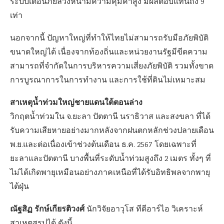
ระบบเตือนภัยล่วงหน้ามีความคุ้มค่าสูง มีผลตอบแทนถึง 9
เท่า
นอกจากนี้ ปัญหาใหญ่ที่ทำให้ไทยไม่สามารถรับมือภัยพิบัติ
ขนาดใหญ่ได้ เนื่องจากท้องถิ่นและหน่วยงานรัฐมีขีดความ
สามารถที่จำกัดในการบริหารความเสี่ยงภัยพิบัติ รวมทั้งขาด
การบูรณาการในการทำงาน และการใช้ที่ดินไม่เหมาะสม
สาเหตุน้ำท่วมใหญ่ชายแดนใต้ตอนล่าง
วิกฤตน้ำท่วมใน จ.ยะลา ปัตตานี นราธิวาส และสงขลา ที่ได้
รับความเสียหายอย่างมากหลังจากฝนตกหลักช่วงปลายเดือน
พ.ย.และต่อเนื่องเข้าช่วงต้นเดือน ธ.ค. 2567 โดยเฉพาะที่
ยะลาและปัตตานี บางพื้นที่ระดับน้ำท่วมสูงถึง 2 เมตร ทั้งๆ ที่
ไม่ได้เกิดพายุเหมือนอย่างภาคเหนือที่ได้รับอิทธิพลจากพายุ
ไต้ฝุ่น
ณัฐสิฏ รักษ์เกียรติวงศ์
นักวิจัยอาวุโส ทีดีอาร์ไอ วิเคราะห์
สาเหตุสรุปได้ ดังนี้