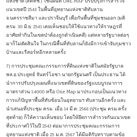
แห่งชาติ (สคทช.) ใช้แผนที่ ONE MAP ปรับปรุงการสำรวจ
แนวเขตปี 2543 ในพื้นที่อุทยานแห่งชาติทับลาน
จ.นครราชสีมา และปราจีนบุรี เพื่อกันพื้นที่ชุมชนออก (มติ
ครม. 30 มิ.ย. 2541 เคยเห็นชอบให้ใช้แนวทางให้ราษฎรที่
อาศัยทำกินในเขตป่าต้องถูกดำเนินคดี) แต่หลายรัฐบาลต่อๆ
มาก็ไม่ตัดสินใจ ในกรณีพื้นที่ทับลานก็ยังมีการเข้าจับกุมชาว
บ้านและรีสอร์ทอีกหลายครั้ง
7) การประชุมคณะกรรมการที่ดินแห่งชาติในสมัยรัฐบาล
พล.อ.ประยุทธ์ จันทร์โอชา นายกรัฐมนตรี เป็นประธาน ได้
นำการปรับปรุงแผนที่แนวเขตที่ดินของรัฐแบบบูรณาการ
มาตราส่วน 1:4000 หรือ One Map มาประกอบเป็นแนวทาง
การแก้ปัญหาพื้นที่ทับซ้อนในอุทยานฯ ทับลานอีกครั้ง และ
นำเสนอที่ประชุม ครม. เมื่อ 14 มี.ค. 2566 (ประชุม ครม.ครั้ง
สุดท้าย) ก็ให้ความเห็นชอบ โดยให้ยึดการสำรวจกันแนวเขต
ที่ประกาศไว้ในปี 2543 ต่อมาการประชุมคณะกรรมการ
อุทยานแห่งชาติ เมื่อ 25 ม.ค. 2567 ได้มีมติรับทราบตามข้อ