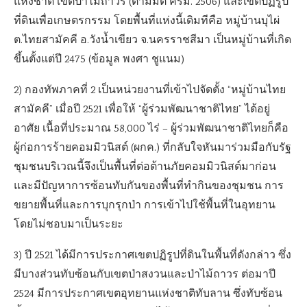
แห่งชาติ เขตป่าไม้ถาวร (ตามมติ ครม. 2506) และเขตปฏิรูป
ที่ดินเพื่อเกษตรกรรม โดยพื้นที่แห่งนี้เดิมทีคือ หมู่บ้านบุไผ่
ต.ไทยสามัคคี อ.วังน้ำเขียว จ.นครราชสีมา เป็นหมู่บ้านที่เกิด
ขึ้นตั้งแต่ปี 2475 (ข้อมูล พงศา ชูแนม)
2) กองทัพภาคที่ 2 เป็นหน่วยงานที่เข้าไปจัดตั้ง “หมู่บ้านไทย
สามัคคี” เมื่อปี 2521 เพื่อให้ “ผู้ร่วมพัฒนาชาติไทย” ได้อยู่
อาศัย เนื้อที่ประมาณ 58,000 ไร่ – ผู้ร่วมพัฒนาชาติไทยก็คือ
ผู้ก่อการร้ายคอมมิวนิสต์ (ผกค.) ที่กลับใจหันมาร่วมมือกับรัฐ
ชุมชนบริเวณนี้จึงเป็นพื้นที่ต่อต้านภัยคอมมิวนิสต์มาก่อน
และมีปัญหาการซ้อนทับกันของพื้นที่ทำกินของชุมชน การ
ขยายพื้นที่และการบุกรุกป่า การเข้าไปใช้พื้นที่ในอุทยาน
โดยไม่ชอบมาเป็นระยะ
3) ปี 2521 ได้มีการประกาศเขตปฏิรูปที่ดินในพื้นที่ดังกล่าว ซึ่ง
มีบางส่วนทับซ้อนกับเขตป่าสงวนและป่าไม้ถาวร ต่อมาปี
2524 มีการประกาศเขตอุทยานแห่งชาติทับลาน ซึ่งทับซ้อน