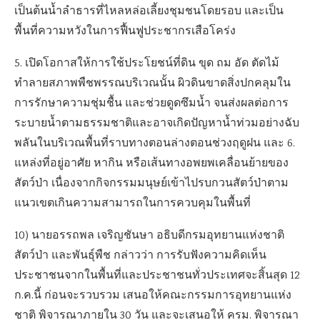
เป็นต้นน้ำลำธารที่ไหลหล่อเลี้ยงชุมชนโดยรอบ และเป็น
พื้นที่ความหวังในการฟื้นฟูประชากรเสือโคร่ง
5. เปิดโอกาสให้การใช้ประโยชน์ที่ดิน ขุด ถม อัด ตัดไม้
ทำลายสภาพพืชพรรณบริเวณนั้น ผิวดินขาดสิ่งปกคลุมใน
การรักษาความชุ่มชื้น และช่วยดูดซึมน้ำ จนส่งผลต่อการ
ระบายน้ำตามธรรมชาติและอาจเกิดปัญหาน้ำท่วมอย่างฉับ
พลันในบริเวณพื้นที่ราบทางตอนล่างตอนช่วงฤดูฝน และ 6.
แหล่งที่อยู่อาศัย หากิน หรือเส้นทางอพยพเคลื่อนย้ายของ
สัตว์ป่า เนื่องจากกิจกรรมมนุษย์เข้าไปรบกวนสัตว์ป่าตาม
แนวเขตเกินความสามารถในการควบคุมในพื้นที่
10) นายอรรถพล เจริญชันษา อธิบดีกรมอุทยานแห่งชาติ
สัตว์ป่า และพันธุ์พืช กล่าวว่า การรับฟังความคิดเห็น
ประชาชนจากในพื้นที่และประชาชนทั่วประเทศจะสิ้นสุด 12
ก.ค.นี้ ก่อนจะรวบรวม เสนอให้คณะกรรมการอุทยานแห่ง
ชาติ พิจารณาภายใน 30 วัน และจะเสนอให้ ครม. พิจารณา