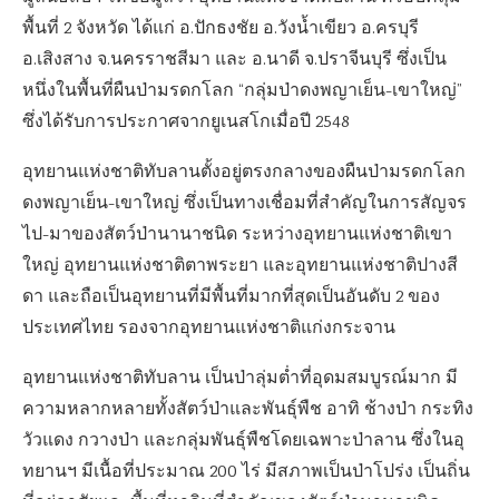
พื้นที่ 2 จังหวัด ได้แก่ อ.ปักธงชัย อ.วังน้ำเขียว อ.ครบุรี
อ.เสิงสาง จ.นครราชสีมา และ อ.นาดี จ.ปราจีนบุรี ซึ่งเป็น
หนึ่งในพื้นที่ผืนป่ามรดกโลก “กลุ่มป่าดงพญาเย็น-เขาใหญ่”
ซึ่งได้รับการประกาศจากยูเนสโกเมื่อปี 2548
อุทยานแห่งชาติทับลานตั้งอยู่ตรงกลางของผืนป่ามรดกโลก
ดงพญาเย็น-เขาใหญ่ ซึ่งเป็นทางเชื่อมที่สำคัญในการสัญจร
ไป-มาของสัตว์ป่านานาชนิด ระหว่างอุทยานแห่งชาติเขา
ใหญ่ อุทยานแห่งชาติตาพระยา และอุทยานแห่งชาติปางสี
ดา และถือเป็นอุทยานที่มีพื้นที่มากที่สุดเป็นอันดับ 2 ของ
ประเทศไทย รองจากอุทยานแห่งชาติแก่งกระจาน
อุทยานแห่งชาติทับลาน เป็นป่าลุ่มต่ำที่อุดมสมบูรณ์มาก มี
ความหลากหลายทั้งสัตว์ป่าและพันธุ์พืช อาทิ ช้างป่า กระทิง
วัวแดง กวางป่า และกลุ่มพันธุ์พืชโดยเฉพาะป่าลาน ซึ่งในอุ
ทยานฯ มีเนื้อที่ประมาณ 200 ไร่ มีสภาพเป็นป่าโปร่ง เป็นถิ่น