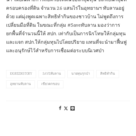
น้ำ โดยเฉพาะการถือครองที่ดินของกลุ่มทุน ซึ่งก็เป็นกลุ่มที่
ครอบครองที่ดิน จำนวน 2.6 แสนไร่ในอุทยานฯ ทับลานอยู่
ด้วย แต่มุ่งพูดเฉพาะสิทธิทำกินของชาวบ้าน ไม่พูดถึงการ
เปลี่ยนมือที่ดิน ในขณะที่กลุ่ม #Saveทับลาน มองว่าการ
ยกพื้นที่จำนวนนี้ให้ สปก. เท่ากับเป็นการนิรโทษให้กลุ่มทุน
และแจก สปก.ให้กลุ่มทุนไปโดยปริยาย แทนที่จะนำมาฟื้นฟู
และอนุรักษ์ไว้สำหรับการเชื่อมต่อระบบนิเวศป่า
IOGREENSTORY
SAVEทับลาน
นายทุนรุกป่า
สิทธิทำกิน
อุทยานทับลาน
เขียวตกขอบ