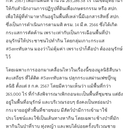
ก.ค. 2567) เพื่อกันพื้นที่ จำนวน 265,286.58 ไร่ ในเขตอุทยานฯ
ให้กับสำนักงานการปฏิรูปที่ดินเพื่อเกษตรกรรม หรือ สปก.
เพื่อให้ผู้ที่ทำมาหากินอยู่ในพื้นที่เหล่านี้มีเอกสารสิทธิ์ สปก.
ซึ่งเป็นการดำเนินการตามมติ ครม. 14 มี.ค. 2566 ซึ่งได้เกิด
กระแสการคัดค้าน เพราะเท่ากับเป็นการเฉือนพื้นที่ป่า
อนุรักษ์ให้ประชาชนไปทำกิน โดยกลุ่มเกาะกระแส
#Saveทับลาน มองว่าไม่คุ้มค่า เพราะป่าก็คือป่า ต้องอนุรักษ์
ไว้
โดยเฉพาะการออกมาเคลื่อนไหวในเรื่องนี้ของมูลนิธิสืบนา
คะเสถียร ที่ได้ติด #Saveทับลาน ปลุกกระแสผ่านเฟซบุ๊กมู
ลนิธิ ตั้งแต่ 8 ก.ค. 2567 โดยมีความเห็นว่า แม้พื้นที่กว่า
265,000 ไร่ ที่กำลังพิจารณาเพิกถอนจะเป็นพื้นที่ชุมชน แต่ยัง
อยู่ในพื้นที่อนุรักษ์ และบริเวณรอบๆ ยังคงเป็นหย่อมป่า
กระจายอยู่ทั่วพื้นที่ชายขอบ มีสัตว์ป่ามีการเข้ามาใช้
ประโยชน์และใช้เป็นเส้นทางหากิน โดยเฉพาะช้างป่าที่มัก
หากินในป่าที่ราบ ทุ่งหญ้า และพบได้บ่อยครั้งบริเวณชาย