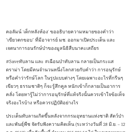
คอลัมน์ ‘เด็กหลังห้อง’ ขออธิบายความหมายของคำว่า
“เขียวตกขอบ” ที่มีอาจารย์ มช. ออกมาเปิดประเด็น และ
เจตนาการอนรักษ์ป่าของมูลนิธิสืบนาคะเสถียร
#Saveทับลาน และ #เฉือนป่าทับลาน กลายเป็นกระแส
ดราม่า โดยมีคนจำนวนหนึ่งโลกสวยกับคำว่า การอนุรักษ์
หรือคำว่ารักษ์โลก ในรูปแบบต่างๆ โดยเฉพาะอะไรที่กรีนๆ
เขียวๆ ธรรมชาติๆ ก็จะรู้สึกคูล หนักเข้าก็กลายเป็นอาการ
คลั่ง โดยหารู้ไม่ว่าการอนุรักษ์ที่แท้จริงนั้นควรเข้าใจข้อเท็จ
จริงอะไรบ้าง หรือควรปฏิบัติอย่างไร
ประเด็นทับลานเกิดขึ้นหลังจากกรมอุทยานแห่งชาติ สัตว์ป่า
และพันธุ์พืช จัดรับฟังความคิดเห็น (ระหว่างวันที่ 28 มิ.ย. – 12