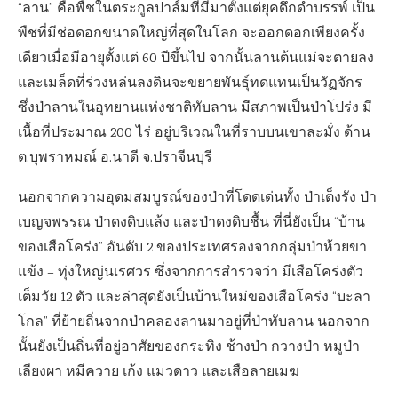
“ลาน” คือพืชในตระกูลปาล์มที่มีมาตั้งแต่ยุคดึกดำบรรพ์ เป็น
พืชที่มีช่อดอกขนาดใหญ่ที่สุดในโลก จะออกดอกเพียงครั้ง
เดียวเมื่อมีอายุตั้งแต่ 60 ปีขึ้นไป จากนั้นลานต้นแม่จะตายลง
และเมล็ดที่ร่วงหล่นลงดินจะขยายพันธุ์ทดแทนเป็นวัฏจักร
ซึ่งป่าลานในอุทยานแห่งชาติทับลาน มีสภาพเป็นป่าโปร่ง มี
เนื้อที่ประมาณ 200 ไร่ อยู่บริเวณในที่ราบบนเขาละมั่ง ด้าน
ต.บุพราหมณ์ อ.นาดี จ.ปราจีนบุรี
นอกจากความอุดมสมบูรณ์ของป่าที่โดดเด่นทั้ง ป่าเต็งรัง ป่า
เบญจพรรณ ป่าดงดิบแล้ง และป่าดงดิบชื้น ที่นี่ยังเป็น “บ้าน
ของเสือโคร่ง” อันดับ 2 ของประเทศรองจากกลุ่มป่าห้วยขา
แข้ง – ทุ่งใหญ่นเรศวร ซึ่งจากการสำรวจว่า มีเสือโคร่งตัว
เต็มวัย 12 ตัว และล่าสุดยังเป็นบ้านใหม่ของเสือโคร่ง “บะลา
โกล” ที่ย้ายถิ่นจากป่าคลองลานมาอยู่ที่ป่าทับลาน นอกจาก
นั้นยังเป็นถิ่นที่อยู่อาศัยของกระทิง ช้างป่า กวางป่า หมูป่า
เลียงผา หมีควาย เก้ง แมวดาว และเสือลายเมฆ