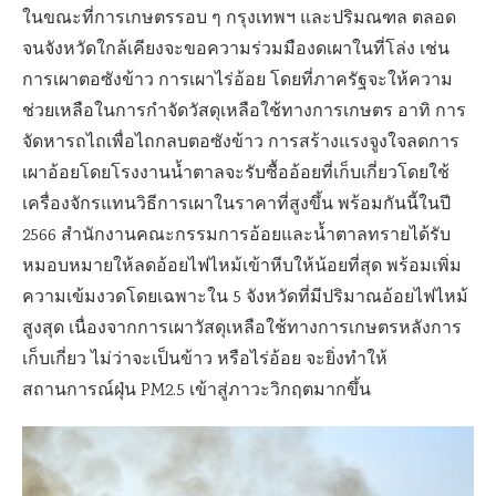
ในขณะที่การเกษตรรอบ ๆ กรุงเทพฯ และปริมณฑล ตลอด
จนจังหวัดใกล้เคียงจะขอความร่วมมืองดเผาในที่โล่ง เช่น
การเผาตอซังข้าว การเผาไร่อ้อย โดยที่ภาครัฐจะให้ความ
ช่วยเหลือในการกำจัดวัสดุเหลือใช้ทางการเกษตร อาทิ การ
จัดหารถไถเพื่อไถกลบตอซังข้าว การสร้างแรงจูงใจลดการ
เผาอ้อยโดยโรงงานน้ำตาลจะรับซื้ออ้อยที่เก็บเกี่ยวโดยใช้
เครื่องจักรแทนวิธีการเผาในราคาที่สูงขึ้น พร้อมกันนี้ในปี
2566 สำนักงานคณะกรรมการอ้อยและน้ำตาลทรายได้รับ
หมอบหมายให้ลดอ้อยไฟไหม้เข้าหีบให้น้อยที่สุด พร้อมเพิ่ม
ความเข้มงวดโดยเฉพาะใน 5 จังหวัดที่มีปริมาณอ้อยไฟไหม้
สูงสุด เนื่องจากการเผาวัสดุเหลือใช้ทางการเกษตรหลังการ
เก็บเกี่ยว ไม่ว่าจะเป็นข้าว หรือไร่อ้อย จะยิ่งทำให้
สถานการณ์ฝุ่น PM2.5 เข้าสู่ภาวะวิกฤตมากขึ้น