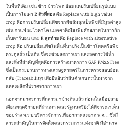
ในพื้นที่เดิม เช่น ข้าว ข้าวโพด อ้อย แต่ปรับเปลี่ยนรูปแบบ
R ตัวที่สอง
เป็นการไม่เผา
คือ Replace with high value
crop คือการปรับเปลี่ยนพืชจากพืชล้มลุกเป็นพืชที่มีมูลค่าสูง
เช่น กาแฟ อะโวคาโด แมคคาดิเมีย เพิ่มศักยภาพในการกัก
R สุดท้าย
เก็บคาร์บอน และ
คือ Replace with alternative
crop คือ ปรับเปลี่ยนพืชในพื้นที่นาปรังเป็นข้าวโพดหรือพืช
ตระกูลถั่ว เป็นต้น ซึ่งจะช่วยลดการเผา และลดการใช้น้ำ
และสิ่งที่สำคัญที่สุดคือการสร้างมาตรการ GAP PM2.5 Free
ซึ่งเป็นกระบวนการทางเศรษฐศาสตร์ในการตรวจสอบย้อน
กลับ (Traceability) เพื่อยืนยันว่าสินค้าเกษตรนั้นมาจาก
แหล่งผลิตที่ปราศจากการเผา
นอกจากมาตรการที่กล่าวมาข้างต้นแล้ว ก่อนนั้นเมื่อปลาย
เดือนพฤศจิกายนที่ผ่านมา คณะรัฐมนตรียังได้พิจารณาเห็น
ชอบร่าง พ.ร.บ.บริหารจัดการเพื่ออากาศสะอาด พ.ศ. …ซึ่งมี
สาระสำคัญในการจัดตั้งคณะกรรมการแห่งชาติ มีอำนาจ