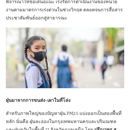
พิจารณาให้ข้อเสนอแนะ เร่งรัดการดำเนินงานของหน่วย
งานตามมาตรการเร่งด่วนในช่วงวิกฤต ตลอดจนการสื่อสาร
ประชาสัมพันธ์ออกสู่สาธารณะ
ฝุ่นมาจากการขนส่ง-เผาในที่โล่ง
สำหรับภาพใหญ่ของปัญหาฝุ่น PM2.5 แบ่งออกเป็นสองพื้นที่
หลัก นั่นคือ ฝุ่นละอองในกรุงเทพมหานครและปริมณฑล