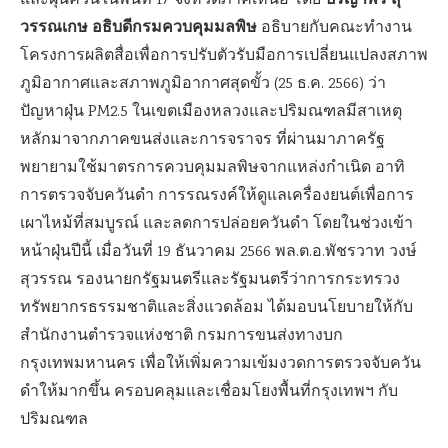
ปรีญาพร สุ
และฝุ่นควันในพื้นที่ 17 จังหวัดภาคเหนือ โดย
วรรณเกษ อธิบดีกรมควบคุมมลพิษ
อธิบายกับคณะทำงาน
โครงการผลิตสื่อเพื่อการปรับตัวรับมือการเปลี่ยนแปลงสภาพ
ภูมิอากาศและสภาพภูมิอากาศสุดขั้ว (25 ธ.ค. 2566) ว่า
ปัญหาฝุ่น PM2.5 ในเขตเมืองหลวงและปริมณฑลมีสาเหตุ
หลักมาจากภาคขนส่งและการจราจร ที่ผ่านมาภาครัฐ
พยายามใช้มาตรการควบคุมมลพิษจากแหล่งกำเนิด อาทิ
การตรวจจับควันดำ การรณรงค์ให้ดูแลเครื่องยนต์เพื่อการ
เผาไหม้ที่สมบูรณ์ และลดการปล่อยควันดำ โดยในช่วงเข้า
หน้าฝุ่นปีนี้ เมื่อวันที่ 19 ธันวาคม 2566 พล.ต.อ.พัชรวาท วงษ์
สุวรรณ รองนายกรัฐมนตรีและรัฐมนตรีว่าการกระทรวง
ทรัพยากรธรรมชาติและสิ่งแวดล้อม ได้มอบนโยบายให้กับ
สำนักงานตำรวจแห่งชาติ กรมการขนส่งทางบก
กรุงเทพมหานคร เพื่อให้เพิ่มความเข้มงวดการตรวจจับควัน
ดำให้มากขึ้น ครอบคลุมและเชื่อมโยงพื้นที่กรุงเทพฯ กับ
ปริมณฑล