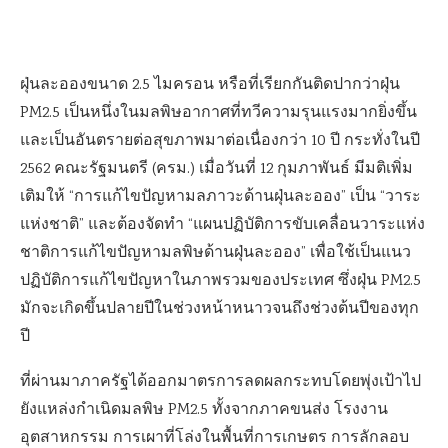
ฝุ่นละอองขนาด 2.5 ไมครอน หรือที่เรียกกันติดปากว่าฝุ่น
PM2.5 เป็นหนึ่งในมลพิษอากาศที่ทวีความรุนแรงมากยิ่งขึ้น
และเป็นอันตรายต่อสุขภาพมาต่อเนื่องกว่า 10 ปี กระทั่งในปี
2562 คณะรัฐมนตรี (ครม.) เมื่อวันที่ 12 กุมภาพันธ์ มีมติเพิ่ม
เติมให้ “การแก้ไขปัญหามลภาวะด้านฝุ่นละออง” เป็น “วาระ
แห่งชาติ” และต้องจัดทำ “แผนปฏิบัติการขับเคลื่อนวาระแห่ง
ชาติการแก้ไขปัญหามลพิษด้านฝุ่นละออง” เพื่อใช้เป็นแนว
ปฏิบัติการแก้ไขปัญหาในภาพรวมของประเทศ ซึ่งฝุ่น PM2.5
มักจะเกิดขึ้นปลายปีในช่วงหน้าหนาวจนถึงช่วงต้นปีของทุก
ปี
ที่ผ่านมาภาครัฐได้ออกมาตรการลดผลกระทบโดยพุ่งเป้าไป
ยังแหล่งกำเนิดมลพิษ PM2.5 ทั้งจากภาคขนส่ง โรงงาน
อุตสาหกรรม การเผาที่โล่งในพื้นที่การเกษตร การลักลอบ