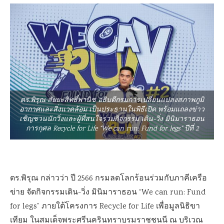
ดร.พิรุณ สัยยะสิทธิ์พานิช อธิบดีกรมการเปลี่ยนแปลงสภาพภูมิ
อากาศและสิ่งแวดล้อม เป็นประธานในพิธีเปิด พร้อมแถลงข่าว
เชิญชวนนักวิ่งและผู้ที่สนใจร่วมกิจกรรม เดิน-วิ่ง มินิมาราธอน
การกุศล Recycle for Life “We can run: Fund for legs” ปีที่ 2
ดร.พิรุณ กล่าวว่า ปี 2566 กรมลดโลกร้อนร่วมกับภาคีเครือ
ข่าย จัดกิจกรรมเดิน-วิ่ง มินิมาราธอน “We can run: Fund
for legs” ภายใต้โครงการ Recycle for Life เพื่อมูลนิธิขา
เทียม ในสมเด็จพระศรีนครินทราบรมราชชนนี ณ บริเวณ