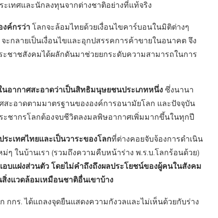
เทศและนักลงทุนจากต่างชาติอย่างที่แท้จริง
งค์กรว่า
โลกจะล้อมไทยด้วยเงื่อนไขคาร์บอนในมิติต่างๆ
ิต จะกลายเป็นเงื่อนไขและอุกปสรรคการค้าขายในอนาคต จึง
าคประชาชสังคมได้ผลักดันมาช่วยยกระดับความสามารถในการ
ิในอากาศสะอาดว่าเป็นสิทธิมนุษยชนประเภทหนึ่ง
ซึ่งนานา
ศสะอาดตามมาตรฐานขององค์การอนามัยโลก และปัจจุบัน
มีประชากรโลกต้องจบชีวิตลงมลพิษอากาศเพิ่มมากขึ้นในทุกปี
งประเทศไทยและเป็นวาระของโลก
ที่ต่างคอยจับจ้องการดำเนิน
่ๆ ในบ้านเรา (รวมถึงความคืบหน้าร่าง พ.ร.บ.โลกร้อนด้วย)
์แอบแฝงส่วนตัว โดยไม่คำถึงถึงผลประโยชน์ของผู้คนในสังคม
ิ่งแวดล้อมเหมือนชาติอื่นเขาบ้าง
จาก กกร. ได้แถลงจุดยืนแสดงความกังวลและไม่เห็นด้วยกับร่าง