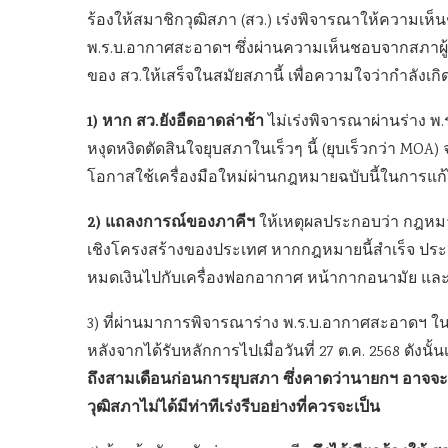
ร้องให้สมาชิกวุฒิสภา (สว.) เร่งพิจารณาให้ความเห็
พ.ร.บ.อากาศสะอาดฯ ซึ่งผ่านความเห็นชอบจากสภาผ
ของ สว.ให้เสร็จในสมัยสภานี้ เพื่อความใจว่ากำลังเกิ
1) หาก สว.ยังอืดอาดล่าช้า
ไม่เร่งพิจารณาผ่านร่าง พ
หงุดหงิดตัดสินใจยุบสภาในเร็วๆ นี้ (ยุบเร็วกว่า MOA
โอกาสใช้เครื่องมือใหม่ผ่านกฎหมายฉบับนี้ในการแก
2) แถลงการณ์ของภาคีฯ
ให้เหตุผลประกอบว่า กฎหม
เชิงโครงสร้างของประเทศ หากกฎหมายนี้สำเร็จ ประ
หมดเงินไปกับเครื่องฟอกอากาศ หน้ากากอนามัย แล
3) ที่ผ่านมาการพิจารณาร่าง พ.ร.บ.อากาศสะอาดฯ ในชั้
หลังจากได้รับหลักการไปเมื่อวันที่ 27 ต.ค. 2568 ดังนั้นเ
ถึงสามเดือนก่อนการยุบสภา ซึ่งคาดว่านายกฯ อาจจะยุ
วุฒิสภาไม่ได้มีท่าทีเร่งรีบอย่างที่ควรจะเป็น