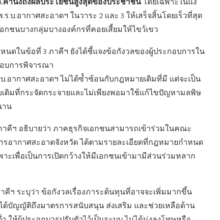
้ สว.คำนึงถึงผลประโยชน์สูงสุดของประชาชน
โดยเฉพาะในแง่
ร.บ.อากาศสะอาดฯ ในวาระ 2 และ 3 ให้เสร็จสิ้นโดยเร็วที่สุด
เอกชนบางกลุ่มบางองค์กรที่คอยเสี้ยมให้ไขว้เขว
ำหนดในข้อที่ 3 ภาคีฯ ยังได้ชี้แจงข้อกังวลของผู้ประกอบการใน
ระกอบการพิจารณา
ร.บ.อากาศสะอาดฯ ไม่ได้ซ้ำซ้อนกับกฎหมายเดิมที่มี แต่จะเป็น
ายเดิมที่กระจัดกระจายและไม่เพียงพอมาใช้แก้ไขปัญหามลพิษ
านาน
าคีฯ อธิบายว่า ภาคธุรกิจเอกชนสามารถเข้าร่วมในคณะ
อากาศสะอาดจังหวัด ได้ตามรายละเอียดที่กฎหมายกำหนด
เฉพาะเพื่อเป็นการเปิดกว้างให้มีเอกชนเข้ามามีส่วนร่วมหลาก
คีฯ ระบุว่า ข้อกังวลเรื่องภาระต้นทุนที่อาจจะเพิ่มมากขึ้น
ได้บัญญัติถึงมาตรการสนับสนุน ส่งเสริม และช่วยเหลือด้าน