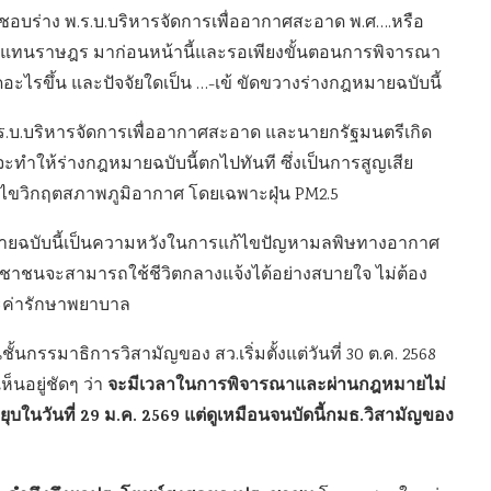
นชอบร่าง พ.ร.บ.บริหารจัดการเพื่ออากาศสะอาด พ.ศ….หรือ
ู้แทนราษฎร มาก่อนหน้านี้และรอเพียงขั้นตอนการพิจารณา
ดอะไรขึ้น และปัจจัยใดเป็น …-เข้ ขัดขวางร่างกฎหมายฉบับนี้
.ร.บ.บริหารจัดการเพื่ออากาศสะอาด และนายกรัฐมนตรีเกิด
) จะทำให้ร่างกฎหมายฉบับนี้ตกไปทันที ซึ่งเป็นการสูญเสีย
้ไขวิกฤตสภาพภูมิอากาศ โดยเฉพาะฝุ่น PM2.5
ายฉบับนี้เป็นความหวังในการแก้ไขปัญหามลพิษทางอากาศ
ชาชนจะสามารถใช้ชีวิตกลางแจ้งได้อย่างสบายใจ ไม่ต้อง
ะค่ารักษาพยาบาล
นกรรมาธิการวิสามัญของ สว.เริ่มตั้งแต่วันที่ 30 ต.ค. 2568
จะมีเวลาในการพิจารณาและผ่านกฎหมายไม่
ห็นอยู่ชัดๆ ว่า
บในวันที่ 29 ม.ค. 2569 แต่ดูเหมือนจนบัดนี้กมธ.วิสามัญของ