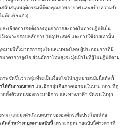
ต่ำ ให้ผู้ประอกบารปรับตัวไว้เป็นระบบ ไม่ได้มุ่งลงโทษหรือ
เพื่อสนับสนุนพฤติกรรมที่ดีต่อคุณภาพอากาศ และสร้างความรับ
ไม่ต้องร้อนตัว)
รายละเอียดการจัดตั้งกองทุนอากาศสะอาดในทางปฏิบัติเป็น
้เฉพาะกรอบหลักการ วัตถุประสงค์ และการใช้จ่ายเท่านั้น
ฎหมายมีทั้งมาตรการจูงใจ และบทลงโทษ ผู้ประกอบการที่มี
ตรการจูงใจ ส่วนอัตราโทษสูงจะมุ่งเป้าไปที่ผู้ไม่ปฏิบัติตาม
ก็
พชัดขึ้นว่า กลุ่มที่จะเป็นเงื่อนไขให้กฎหมายฉบับนี้แท้ง
กมาได้ทันกรอบเวลา
และอีกกลุ่มคือภาคเอกชนในนาม กกร. ที่ดู
ายจากทั้งตัวแทนของกรรมาธิการ และทางภาคีฯ ชัดเจนในทุก
วม และมุ่งดำเนินบทบาทขององค์กรเพื่อประโยชน์ต่อ
คัดค้านร่างกฎหมายฉบับนี้
เพราะกฎหมายฉบับนี้ต่างหากที่