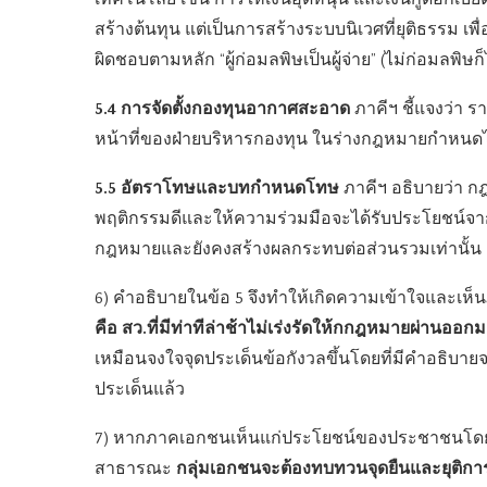
เทคโนโลยี เช่น การให้เงินอุดหนุน และเงินกู้ดอกเบี้ย
สร้างต้นทุน แต่เป็นการสร้างระบบนิเวศที่ยุติธรรม 
ผิดชอบตามหลัก “ผู้ก่อมลพิษเป็นผู้จ่าย” (ไม่ก่อมลพิษก็
5.4 การจัดตั้งกองทุนอากาศสะอาด
ภาคีฯ ชี้แจงว่า 
หน้าที่ของฝ่ายบริหารกองทุน ในร่างกฎหมายกำหนดไว
5.5 อัตราโทษและบทกำหนดโทษ
ภาคีฯ อธิบายว่า ก
พฤติกรรมดีและให้ความร่วมมือจะได้รับประโยชน์จากมา
กฎหมายและยังคงสร้างผลกระทบต่อส่วนรวมเท่านั้น
6) คำอธิบายในข้อ 5 จึงทำให้เกิดความเข้าใจและเห็นภา
คือ สว.ที่มีท่าทีล่าช้าไม่เร่งรัดให้กกฎหมายผ่านออ
เหมือนจงใจจุดประเด็นข้อกังวลขึ้นโดยที่มีคำอธิบ
ประเด็นแล้ว
7) หากภาคเอกชนเห็นแก่ประโยชน์ของประชาชนโดยร
กลุ่มเอกชนจะต้องทบทวนจุดยืนและยุติการ
สาธารณะ