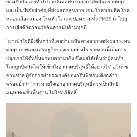
ยอมรับกันโดยทั่วไปว่าเป็นมลพิษในอากาศที่อันตรายที่สุด
และเป็นปัจจัยสำคัญที่ส่งผลต่อสุขภาพ เช่น โรคหอบหืด โรค
หลอดเลือดสมอง โรคหัวใจ และปอด รวมทั้ง PM2.5 นำไปสู่
การเสียชีวิตก่อนวัยอันควรนับล้านทุกปี
“เราเข้าใจดียิ่งขึ้นกว่าที่เคยว่ามลพิษทางอากาศส่งผลกระทบ
ต่อสุขภาพและเศรษฐกิจของเราอย่างไร รายงานนี้เป็นการ
ปลุกเราให้ตื่นขึ้นมาพบความจริง ซึ่งเผยให้เห็นว่าผู้คนทั่ว
โลกถูกปิดกั่นไม่ให้เข้าถึงอากาศบริสุทธิ์ได้อย่างไร” อวินาช
ชานชาล ผู้จัดการฝ่ายรณรงค์ของกรีนพีซอินเดียกล่าว
พร้อมย้ำว่า “การหายใจเอาอากาศบริสุทธิ์ควรเป็นสิทธิ
มนุษยชนขั้นพื้นฐาน ไม่ใช่อภิสิทธิ์”