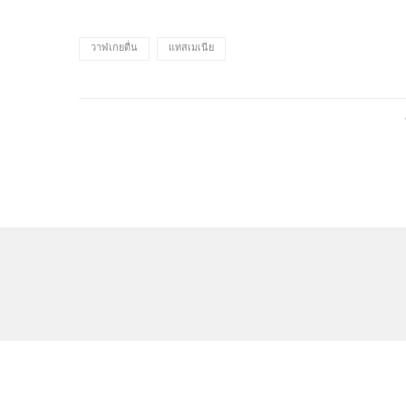
วาฬเกยตื่น
แทสเมเนีย