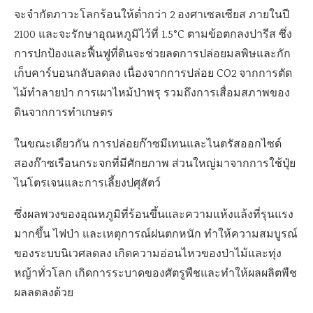
จะจำกัดภาวะโลกร้อนให้ต่ำกว่า
2
องศาเซลเซียส ภายในปี
2100
และจะรักษาอุณหภูมิไว้ที่
1.5°C
ตามข้อตกลงปารีส ซึ่ง
การปกป้องและฟื้นฟูที่ดินจะช่วยลดการปล่อยมลพิษและกัก
เก็บคาร์บอนกลับลดลง เนื่องจากการปล่อย
CO2
จากการตัด
ไม้ทำลายป่า การเผาไหม้ป่าพรุ รวมถึงการเสื่อมสภาพของ
ดินจากการทำเกษตร
ในขณะเดียวกัน การปล่อยก๊าซมีเทนและไนตรัสออกไซด์
สองก๊าซเรือนกระจกที่มีศักยภาพ ส่วนใหญ่มาจากการใช้ปุ๋ย
ไนโตรเจนและการเลี้ยงปศุสัตว์
ซึ่งผลพวงของอุณหภูมิที่ร้อนขึ้นและความแห้งแล้งที่รุนแรง
มากขึ้น ไฟป่า และเหตุการณ์ฝนตกหนัก ทำให้ความสมบูรณ์
ของระบบนิเวศลดลง เกิดความอ่อนไหวของป่าไม้และทุ่ง
หญ้าทั่วโลก เกิดการระบาดของศัตรูพืชและทำให้ผลผลิตพืช
ผลลดลงด้วย