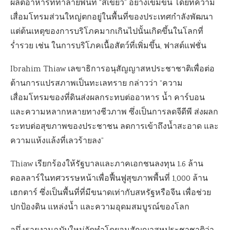
ผลิตอาหารที่ทำลายพื้นที่ “สีเขียว” อย่างเข้มข้น โดยที่ความ
เสื่อมโทรมส่วนใหญ่ตกอยู่ในพื้นที่ของประเทศกำลังพัฒนา
แต่ต้นเหตุของการบริโภคมากเกินไปนั้นเกิดขึ้นในโลกที่
ร่ำรวย เช่น ในการบริโภคเนื้อสัตว์ที่เพิ่มขึ้น
,
ฟาสต์แฟชั่น
Ibrahim Thiaw
เลขาธิการอนุสัญญาสหประชาชาติเพื่อต่อ
ต้านการแปรสภาพเป็นทะเลทราย กล่าวว่า “ความ
เสื่อมโทรมของที่ดินส่งผลกระทบต่ออาหาร น้ำ คาร์บอน
และความหลากหลายทางชีวภาพ ซึ่งเป็นการลดจีดีพี ส่งผลก
ระทบต่อสุขภาพของประชาชน ลดการเข้าถึงน้ำสะอาด และ
ความแห้งแล้งที่เลวร้ายลง”
Thiaw
เรียกร้องให้รัฐบาลและภาคเอกชนลงทุน
1.6
ล้าน
ดอลลาร์ในทศวรรษหน้าเพื่อฟื้นฟูสุขภาพพื้นที่
1,000
ล้าน
เฮกตาร์ ซึ่งเป็นพื้นที่ที่มีขนาดเท่ากับสหรัฐหรือจีน เพื่อช่วย
ปกป้องดิน แหล่งน้ำ และความอุดมสมบูรณ์ของโลก