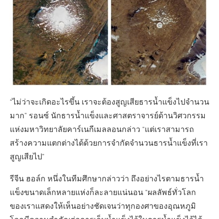
“ไม่ว่าจะเกิดอะไรขึ้น เราจะต้องสูญเสียธารน้ำแข็งไปจำนวน
มาก” รอนซ์ นักธารน้ำแข็งและศาสตราจารย์ด้านวิศวกรรม
แห่งมหาวิทยาลัยคาร์เนกีเมลลอนกล่าว “แต่เราสามารถ
สร้างความแตกต่างได้ด้วยการจำกัดจำนวนธารน้ำแข็งที่เรา
สูญเสียไป”
รีจีน ฮอล์ก หนึ่งในทีมศึกษากล่าวว่า ถึงอย่างไรตามธารน้ำ
แข็งขนาดเล็กหลายแห่งก็ละลายแน่นอน “ผลลัพธ์ทั่วโลก
ของเราแสดงให้เห็นอย่างชัดเจนว่าทุกองศาของอุณหภูมิ