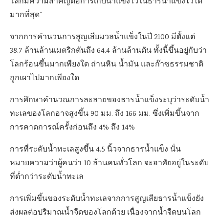
โลกมีความสำคัญต่อการเก็บน้ำแข็งไว้ในธารน้ำแข็งไว้ได้
มากที่สุด”
จากการคำนวนการสูญเสียมวลน้ำแข็งในปี 2100 มีตั้งแต่
38.7 ล้านล้านเมตริกตันถึง 64.4 ล้านล้านตัน ทั้งนี้ขึ้นอยู่กับว่า
โลกร้อนขึ้นมากเพียงใด ถ่านหิน น้ำมัน และก๊าซธรรมชาติ
ถูกเผาไปมากเพียงใด
การศึกษาคำนวณ
การละลายของธารน้ำแข็ง
ระบุว่าระดับน้ำ
ทะเลของโลกอาจสูงขึ้น
90
มม. ถึง
166
มม. ซึ่งเพิ่มขึ้นจาก
การคาดการณ์ครั้งก่อนถึง
4% ถึง
14%
การที่ระดับน้ำทะเลสูงขึ้น
4.5
นิ้วจากธารน้ำแข็ง นั่น
หมายความว่าผู้คนว่า
10
ล้านคนทั่วโลก จะอาศัยอยู่ในระดับ
ที่ต่ำกว่าระดับน้ำทะเล
การเพิ่มขึ้นของระดับน้ำทะเลจากการสูญเสียธารน้ำแข็งยัง
ส่งผลต่อปริมาณน้ำจืดของโลกด้วย เนื่องจากน้ำจืดบนโลก