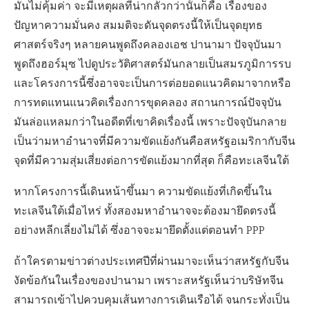
มันไม่คุ้มค่า จะมีเหตุผลที่น่ากลัวกว่านั้นก็คือ เรื่องของ
ปัญหาความมั่นคง สมมติจะดันจุดตรงนี้ให้เป็นจุดยุทธ
ศาสตร์จริงๆ หลายคนพูดถึงคลองเอช ปานามา ปัจจุบันมา
พูดถึงฮอร์มุซ ไปดูประวัติศาสตร์มันกลายเป็นสมรภูมิการรบ
และโครงการนี้ซึ่งอาจจะเป็นการต่อยอดแนวคิดมาจากหรือ
การทดแทนแนวคิดเรื่องการขุดคลอง สถานการณ์ปัจจุบัน
มันล่อแหลมกว่าในอดีตที่เขาคิดเรื่องนี้ เพราะปัจจุบันกลาย
เป็นว่ามหาอำนาจที่มีความขัดแย้งกันคือสหรัฐอเมริกากับจีน
จุดที่มีความสุ่มเสี่ยงต่อการขัดแย้งมากที่สุด ก็คือทะเลจีนใต้
หากโครงการนี้เดินหน้าขึ้นมา ความขัดแย้งที่เกิดขึ้นใน
ทะเลจีนใต้เมื่อไหร่ ทั้งสองมหาอำนาจจะต้องมายึดตรงนี้
อย่างหลีกเลี่ยงไม่ได้ ซึ่งอาจจะมายึดตั้งแต่ตอนทำ PPP
ถ้าใครตามข่าวต่างประเทศปีที่ผ่านมาจะเห็นว่าสหรัฐกับจีน
งัดข้อกันในเรื่องของปานามา เพราะสหรัฐเห็นว่าบริษัทจีน
สามารถเข้าไปควบคุมเส้นทางการเดินเรือได้ จนกระทั่งเป็น