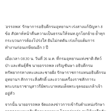
‘อรรถพล’ รักษาการอธิบดีกรมอุทยานฯ เร่งสางแก้ปัญหา 8
ข้อ สัปดาห์หน้าคืนความเป็นธรรมให้จนท.ถูกโยกย้าย ย้ำทุก
กระบวนการต้องโปร่งใส ยันไม่กดดัน เร่งเก็บแต้มการ
ทำงานก่อนเกษียณอีก 3 ปี
เมื่อเวลา 08.30 น. วันที่ 26 ม.ค. ที่กรมอุทยานแห่งชาติ สัตว์
ป่า และพันธุ์พืช นายอรรถพล เจริญชันษา อธิบดีกรม
ทรัพยากรทางทะเลและชายฝั่ง รักษาราชการแทนอธิบดีกรม
อุทยานฯ สักการะสิ่งศักดิ์ และถวายเครื่องราชสักการะ
พระบรมราชานุสาวรีย์พระบาทสมเด็จพระจุลจอมเกล้าเจ้า
อยู่หัว
จากนั้น นายอรรถพล จัดแถลงข่าวการเข้ารับตำแหน่งรักษา