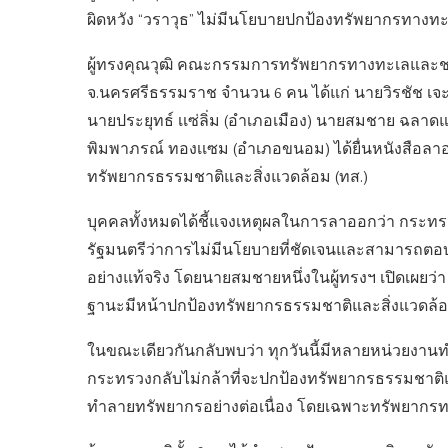
ผิดหวัง “วราวุธ” ไม่มีนโยบายปกป้องทรัพยากรทางทะเ
ผู้ทรงคุณวุฒิ คณะกรรมการทรัพยากรทางทะเลและชา
จ.นครศรีธรรมราช จำนวน 6 คน ได้แก่ นายวิรชัช เจ
นายประยุทธ์ เเซ่ลิ่ม (อำเภอเมือง) นายสมชาย ฉลาด
พิมพาภรณ์ ทองเเซม (อำเภอขนอม) ได้ยื่นหนังสือลา
ทรัพยากรธรรมชาติและสิ่งแวดล้อม (ทส.)
บุคคลทั้งหมดได้ชี้แจงเหตุผลในการลาออกว่า กระ
รัฐมนตรีว่าการไม่มีนโยบายที่ชัดเจนและสามารถต
อย่างแท้จริง โดยนายสมชายหนึ่งในผู้ทรงฯ เปิดเผ
ฐานะมีหน้าปกป้องทรัพยากรธรรมชาติและสิ่งแวดล้
ในขณะเดียวกันกลับพบว่า ทุกวันนี้มีหลายหน่วยงาน
กระทรวงกลับไม่กล้าที่จะปกป้องทรัพยากรธรรมชาติแ
ทำลายทรัพยากรอย่างต่อเนื่อง โดยเฉพาะทรัพยากรท