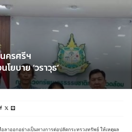
กนครศรีฯ
งนโยบาย ‘วราวุธ’
สือลาออกอย่างเป็นทางการต่อปลัดกระทรวงทรัพย์ ให้เหตุผล