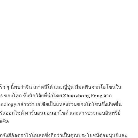
เร็ว ๆ นี้พบว่าจีน เกาหลีใต้ และญี่ปุ่น มีมลพิษจากโอโซนใน
Zhaozhong Feng
% ของโลก ซึ่งนักวิจัยที่นำโดย
จาก
nology กล่าวว่า เอเชียเป็นแหล่งรวมของโอโซนซึ่งเกิดขึ้น
ตรัสออกไซด์ คาร์บอนมอนอกไซด์ และสารประกอบอินทรีย์
สซิล
รังสีอัลตราไวโอเลตซึ่งถือว่าเป็นคุณประโยชน์ต่อมนุษย์และ