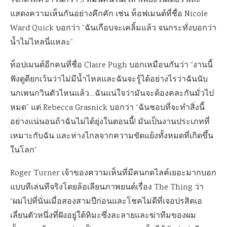
ใจกดไลค์ข่าวนี้กว่า 5 หมื่นคนในเวลาเพียงวันเดียว และ
แสดงความเห็นกันอย่างคึกคัก เช่น ท็อฟเมนต์ที่ชื่อ Nicole
Ward Quick บอกว่า “ฉันเกือบจะเคลิ้มแล้ว จนกระทั่งบอกว่า
น้ำไม่ไหลนี่แหละ”
ท็อปเมนต์อีกคนที่ชื่อ Claire Pugh บอกเหมือนกันว่า “งานนี้
ฟังดูดียกเว้นว่าไม่มีน้ำไหลและฉันจะรู้ได้อย่างไรว่าฉันนับ
นกเพนกวินตัวไหนแล้ว…ฉันแน่ใจว่ามันจะต้องคละกันมั่วไป
หมด” แต่ Rebecca Grasnick บอกว่า “ฉันชอบที่จะทำสิ่งนี้
อย่างแน่นอนถ้าฉันไม่ได้ยุ่งในตอนนี้! มันเป็นงานประเภทที่
เหมาะกับฉัน และห่างไกลจากความขัดแย้งทั้งหมดที่เกิดขึ้น
ในโลก”
Roger Turner เจ้าของความเห็นที่มีคนกดไลค์เยอะมากบอก
แบบทีเล่นทีจริงโดยล้อเลียนภาพยนต์เรื่อง The Thing ว่า
“ผมไปที่นั่นเมื่อสองสามปีก่อนและโชคไม่ดีที่เจอปรสิตเอ
เลี่ยนตัวหนึ่งที่ฝังอยู่ใต้หิมะซึ่งละลายและฆ่าทีมของผม