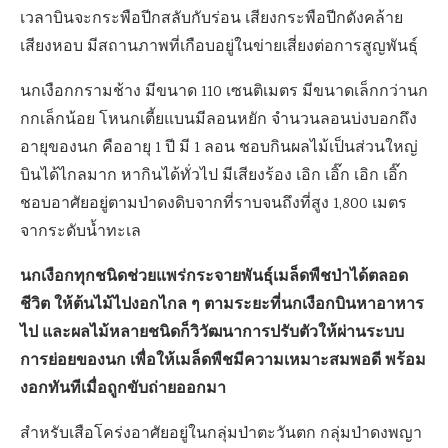
เวลาบินจะกระพือปีกสลับกับร่อน เสียงกระพือปีกดังคล้าย
เสียงหอบ มีสถานภาพที่เกือบอยู่ในข่ายเสี่ยงต่อการสูญพันธุ์
นกเงือกกรามช้าง มีขนาด 110 เซนติเมตร มีขนาดเล็กกว่านก
กกเล็กน้อย โหนกเตี้ยแบนมีลอนหยัก จำนวนลอนบ่งบอกถึง
อายุของนก คืออายุ 1 ปี มี 1 ลอน ชอบกินผลไม้เป็นส่วนใหญ่
บินได้ไกลมาก หากินได้ทั่วไป มีเสียงร้อง เอิก เอิ๊ก เอิก เอิ๊ก
ชอบอาศัยอยู่ตามป่าดงดิบจากที่ราบจนถึงที่สูง 1,800 เมตร
จากระดับน้ำทะเล
นกเงือกทุกชนิดช่วยแพร่กระจายพันธุ์เมล็ดพืชป่าได้ตลอด
ชีวิต ให้ต้นไม้ไปงอกไกล ๆ ตามระยะที่นกเงือกบินหาอาหาร
ไป และผลไม้หลายชนิดก็วิวัฒนาการปรับตัวให้ผ่านระบบ
การย่อยของนก เพื่อให้เมล็ดพืชมีความเหมาะสมพอดี พร้อม
งอกทันทีเมื่อถูกขับถ่ายออกมา
สำหรับเสือโคร่งอาศัยอยู่ในกลุ่มป่าตะวันตก กลุ่มป่าดงพญา