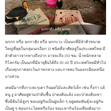
นกกาฮัง หรือ นกกก
นกกก หรือ นกกาฮัง หรือ นกกะวะ เป็นนกที่มีลำตัวขนาด
ใหญ่ที่สุดในกลุ่มนกเงือก 13 ชนิดที่อาศัยอยู่ในประเทศไทย มี
ลำตัวยาวจากหางถึงปาก อาจจะถึง 150 ซม. น้ำหนักหลาย
กิโลกรัม เป็นนกที่มีอายุยืนได้ถึง 30-40 ปี ประเทศไทยมีทั่วไป
เกือบทุกภาคยกเว้นภาคกลาง และภาคตะวันออกเฉียงเหนือ
บางส่วน
เคยมีมากที่เกาะตะรุเตา กินผลไม้และสัตว์เล็ก เช่น กิ้งก่า แย้
หนู งู อาศัยอยู่ตามป่าดิบชื้น ป่าดงดิบแล้ง และป่าดงดิบเขา
ซึ่งมีต้นไม้สูงๆ ชอบอยู่กันเป็นฝูงเล็ก ๆ ฤดูผสมพันธุ์จะอยู่กัน
เป็นคู่ ๆ ชอบกระโดดหรือร้อง ขณะหากินร้องเสียงดังมาก