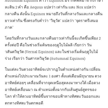
Autumnal Equinox
คำว่า
Equinox
มีรากศัพท์มาจากภาษา
ละติน
2
คำ คือ
Aequus
แปลว่า เท่ากัน และ
Nox
แปลว่า
กลางคืน ดังนั้น
Equinox
หมายถึงวันที่กลางวันและกลางคืน
ยาวเท่ากัน ซึ่งตรงกับคำว่า “วิษุวัต” แปลว่า “จุดราตรีเสมอ
ภาค”
โดยวันที่กลางวันและกลางคืนยาวเท่ากันนี้จะเกิดขึ้นเพียง
2
ครั้งต่อปี คือในช่วงเริ่มต้นของฤดูใบไม้ผลิ เรียกว่า วัน
วสันตวิษุวัต (
Vernal Equinox)
และในช่วงเริ่มต้นฤดูใบไม้
ร่วง เรียกว่า วันศารทวิษุวัต (
Autumnal Equinox)
ในแต่ละวันดวงอาทิตย์จะปรากฏในตำแหน่งต่างกัน เปลี่ยน
ตำแหน่งไปประมาณวันละ
1
องศา ตั้งแต่เดือนมิถุนายน ดวง
อาทิตย์ค่อยๆ เคลื่อนที่จากจุดเหนือสุดลงมาทางใต้ เมื่อดวง
อาทิตย์เคลื่อนมา ณ ตำแหน่งตั้งฉากกับเส้นศูนย์สูตรของ
โลก ทำให้ดวงอาทิตย์ขึ้นจากขอบฟ้าทางทิศตะวันออกและ
ตกทางทิศตะวันตกพอดี