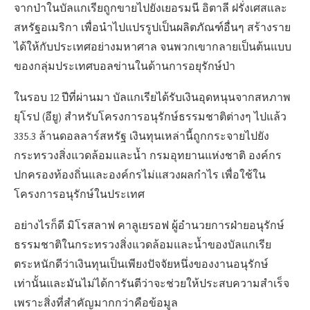
จากป่าในบัลแกเรียถูกขายไปยังเยอรมนี อิตาลี ฝรั่งเศสและ
สหรัฐอเมริกา เพื่อนำไปแปรรูปเป็นผลิตภัณฑ์อื่นๆ สร้างราย
ได้ให้กับประเทศอย่างมหาศาล จนพวกเขากลายเป็นต้นแบบ
ของกลุ่มประเทศบอลข่านในด้านการอยุรักษ์ป่า
ในรอบ 12 ปีที่ผ่านมา บัลแกเรียได้รับเงินอุดหนุนจากสหภาพ
ยุโรป (อียู) สำหรับโครงการอนุรักษ์ธรรมชาติต่างๆ ไปแล้ว
335.3 ล้านดอลลาร์สหรัฐ เงินทุนเหล่านี้ถูกกระจายไปยัง
กระทรวงสิ่งแวดล้อมและน้ำ กรมอุทยานแห่งชาติ องค์กร
ปกครองท้องถิ่นและองค์กรไม่แสวงผลกำไร เพื่อใช้ใน
โครงการอนุรักษ์ในประเทศ
อย่างไรก็ดี มิโรสลาฟ คาลูเยรอฟ ผู้อำนวยการฝ่ายอนุรักษ์
ธรรมชาติในกระทรวงสิ่งแวดล้อมและน้ำของบัลแกเรีย
ตระหนักดีว่าเงินทุนเป็นเพียงปัจจัยหนึ่งของงานอนุรักษ์
เท่านั้นและมันไม่ได้การันตีว่าจะช่วยให้ประสบความสำเร็จ
เพราะสิ่งที่สำคัญมากกว่าคือข้อมูล