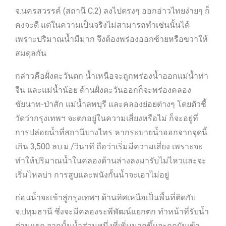
จ.นครสวรรค์ (สถานี C.2) ลงไปตรงๆ ออกอ่าวไทยง่ายๆ ก็
คงจะดี แต่ในความเป็นจริงไม่สามารถทำเช่นนั้นได้
เพราะปริมาณน้ำมีมาก จึงต้องพร่องออกซ้ายหรือขวาให้
สมดุลกัน
กล่าวคือฝั่งตะวันตก น้ำเหนือจะถูกพร่องน้ำออกแม่น้ำท่า
จีน และแม่น้ำน้อย ด้านฝั่งตะวันออกก็จะพร่องคลอง
ชัยนาท-ป่าสัก แม่น้ำลพบุรี และคลองย่อยต่างๆ โดยตัวชี้
วัดว่ากรุงเทพฯ จะตกอยู่ในความเสี่ยงหรือไม่ ก็จะอยู่ที่
การปล่อยน้ำที่สถานีบางไทร หากระบายน้ำออกจากจุดนี้
เกิน 3,500 ลบ.ม./วินาที ถือว่าเริ่มมีความเสี่ยง เพราะจะ
ทำให้ปริมาณน้ำในคลองด้านล่างลงมารับไม่ไหวและจะ
เริ่มไหลบ่า การสูบและพนังกั้นน้ำจะเอาไม่อยู่
ก่อนน้ำจะเข้าสู่กรุงเทพฯ ด้านทิศเหนือเป็นพื้นที่ติดกับ
จ.ปทุมธานี ซึ่งจะมีคลองระพีพัฒน์แยกตก ทำหน้าที่รับน้ำ
ด่านแรก จากนั้นน้ำส่วนหนึ่งที่เพิ่มมากขึ้นจะถูกผันเข้า