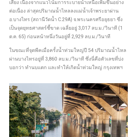
เสี่ยง เนื่องจากแนวโน้มการระบายน้ำเหนือเพิ่มขึ้นอย่าง
ต่อเนื่อง ล่าสุดปริมาณน้ำไหลลงแม่น้ำเจ้าพระยาผ่าน
อ.บางไทร (สถานีวัดน้ำ C.29A) จ.พระนครศรีอยุธยา ซึ่ง
เป็นจุดยุทธศาสตร์ชี้ขาด เฉลี่ยอยู่ 3,017 ลบ.ม./วินาที (1
ต.ค. 65) ก่อนหน้าหนึ่งวันอยู่ที่ 2,929 ลบ.ม./วินาที
ในขณะที่จุดพีคเมื่อครั้งน้ำท่วมใหญ่ปี 54 ปริมาณน้ำไหล
ผ่านบางไทรอยู่ที่ 3,860 ลบ.ม./วินาที ซึ่งนี่คือตัวเลขที่บ่ง
บอกว่า ทำนบแตก และทำให้เกิดน้ำท่วมใหญ่ กรุงเทพฯ