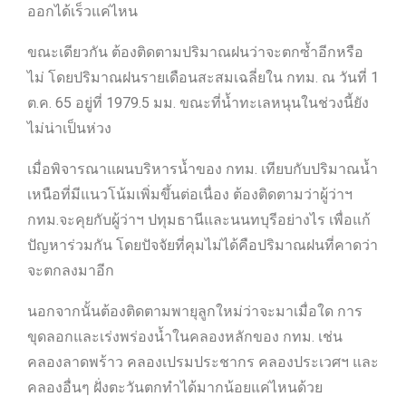
ออกได้เร็วแค่ไหน
ขณะเดียวกัน ต้องติดตามปริมาณฝนว่าจะตกซ้ำอีกหรือ
ไม่ โดยปริมาณฝนรายเดือนสะสมเฉลี่ยใน กทม. ณ วันที่ 1
ต.ค. 65 อยู่ที่ 1979.5 มม. ขณะที่น้ำทะเลหนุนในช่วงนี้ยัง
ไม่น่าเป็นห่วง
เมื่อพิจารณาแผนบริหารน้ำของ กทม. เทียบกับปริมาณน้ำ
เหนือที่มีแนวโน้มเพิ่มขึ้นต่อเนื่อง ต้องติดตามว่าผู้ว่าฯ
กทม.จะคุยกับผู้ว่าฯ ปทุมธานีและนนทบุรีอย่างไร เพื่อแก้
ปัญหาร่วมกัน โดยปัจจัยที่คุมไม่ได้คือปริมาณฝนที่คาดว่า
จะตกลงมาอีก
นอกจากนั้นต้องติดตามพายุลูกใหม่ว่าจะมาเมื่อใด การ
ขุดลอกและเร่งพร่องน้ำในคลองหลักของ กทม. เช่น
คลองลาดพร้าว คลองเปรมประชากร คลองประเวศฯ และ
คลองอื่นๆ ฝั่งตะวันตกทำได้มากน้อยแค่ไหนด้วย