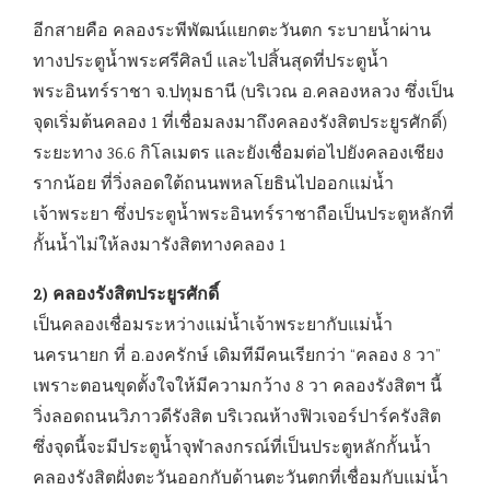
อีกสายคือ คลองระพีพัฒน์แยกตะวันตก ระบายน้ำผ่าน
ทางประตูน้ำพระศรีศิลป์ และไปสิ้นสุดที่ประตูน้ำ
พระอินทร์ราชา จ.ปทุมธานี (บริเวณ อ.คลองหลวง ซึ่งเป็น
จุดเริ่มต้นคลอง 1 ที่เชื่อมลงมาถึงคลองรังสิตประยูรศักดิ์)
ระยะทาง 36.6 กิโลเมตร และยังเชื่อมต่อไปยังคลองเชียง
รากน้อย ที่วิ่งลอดใต้ถนนพหลโยธินไปออกแม่น้ำ
เจ้าพระยา ซึ่งประตูน้ำพระอินทร์ราชาถือเป็นประตูหลักที่
กั้นน้ำไม่ให้ลงมารังสิตทางคลอง 1
2)
คลองรังสิตประยูรศักดิ์
เป็นคลองเชื่อมระหว่างแม่น้ำเจ้าพระยากับแม่น้ำ
นครนายก ที่ อ.องครักษ์ เดิมทีมีคนเรียกว่า “คลอง 8 วา”
เพราะตอนขุดตั้งใจให้มีความกว้าง 8 วา คลองรังสิตฯ นี้
วิ่งลอดถนนวิภาวดีรังสิต บริเวณห้างฟิวเจอร์ปาร์ครังสิต
ซึ่งจุดนี้จะมีประตูน้ำจุฬาลงกรณ์ที่เป็นประตูหลักกั้นน้ำ
คลองรังสิตฝั่งตะวันออกกับด้านตะวันตกที่เชื่อมกับแม่น้ำ