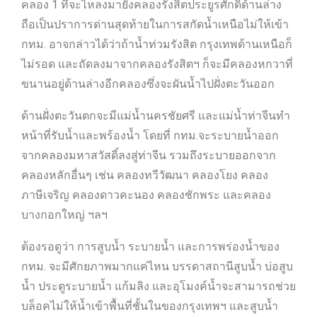
คลอง 1 ที่จะไหลงมายังคลองรังสิตประยูรศักดิ์ด้านล่าง
ถือเป็นปราการด่านสุดท้ายในการสกัดน้ำเหนือไม่ให้เข้า
กทม. อาจกล่าวได้ว่าถ้าน้ำท่วมรังสิต กรุงเทพด้านเหนือก็
ไม่รอด และถัดลงมาจากคลองรังสิตฯ ก็จะมีคลองหกวาที่
ขนานอยู่ด้านล่างอีกคลองซึ่งจะผันน้ำไปฝั่งตะวันออก
ด้านฝั่งตะวันตกจะมีแม่น้ำนครชัยศรี และแม่น้ำท่าจีนทำ
หน้าที่รับน้ำและพร้องน้ำ โดยที่ กทม.จะระบายน้ำออก
จากคลองมหาสวัสดิ์ลงสู่ท่าจีน รวมถึงระบายออกจาก
คลองหลักอื่นๆ เช่น คลองทวีวัฒนา คลองโยง คลอง
ภาษีเจริญ คลองดาวคะนอง คลองชักพระ และคลอง
บางกอกใหญ่ ฯลฯ
ต้องรอดูว่า การสูบน้ำ ระบายน้ำ และการพร่องน้ำของ
กทม. จะมีศักยภาพมากแค่ไหน บรรดาสถานีสูบน้ำ บ่อสูบ
น้ำ ประตูระบายน้ำ แก้มลิง และอุโมงค์น้ำจะสามารถช่วย
บล็อคไม่ให้น้ำเข้าพื้นที่ชั้นในของกรุงเทพฯ และสูบน้ำ