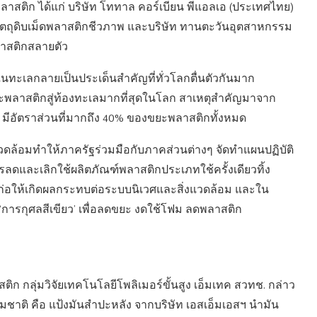
าสติก ได้แก่ บริษัท โททาล คอร์เบียน พีแอลเอ (ประเทศไทย)
ุนวัตถุดิบเม็ดพลาสติกชีวภาพ และบริษัท ทานตะวันอุตสาหกรรม
ลาสติกสลายตัว
ทะเลกลายเป็นประเด็นสำคัญที่ทั่วโลกตื่นตัวกันมาก
ขยะพลาสติกสู่ท้องทะเลมากที่สุดในโลก สาเหตุสำคัญมาจาก
ic) มีอัตราส่วนที่มากถึง 40% ของขยะพลาสติกทั้งหมด
้อมทำให้ภาครัฐร่วมมือกับภาคส่วนต่างๆ จัดทำแผนปฏิบัติ
และเลิกใช้ผลิตภัณฑ์พลาสติกประเภทใช้ครั้งเดียวทิ้ง
อให้เกิดผลกระทบต่อระบบนิเวศและสิ่งแวดล้อม และใน
 ‘การกุศลสีเขียว’ เพื่อลดขยะ งดใช้โฟม ลดพลาสติก
ิก กลุ่มวิจัยเทคโนโลยีโพลิเมอร์ขั้นสูง เอ็มเทค สวทช. กล่าว
มชาติ คือ แป้งมันสำปะหลัง จากบริษัท เอสเอ็มเอสฯ นำมัน