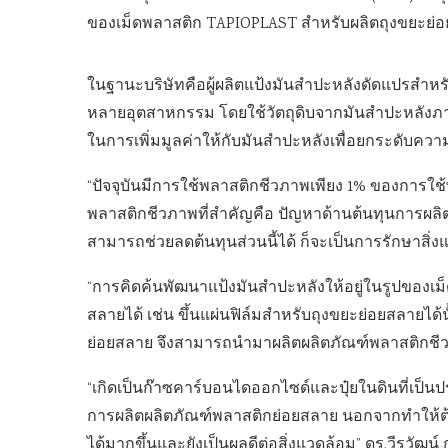
ของเม็ดพลาสติก TAPIOPLAST สำหรับผลิตถุงขยะย่อ
ในฐานะบริษัทคือผู้ผลิตแป้งมันสำปะหลังดัดแปรสำ
หลายอุตสาหกรรม โดยใช้วัตถุดิบจากมันสำปะหลัง
ในการเพิ่มมูลค่าให้กับมันสำปะหลังเพื่อยกระดับควา
“ปัจจุบันมีการใช้พลาสติกชีวภาพเพียง 1% ของการใ
พลาสติกชีวภาพที่สำคัญคือ ปัญหาด้านต้นทุนการผลิ
สามารถช่วยลดต้นทุนส่วนนี้ได้ ก็จะเป็นการรักษาสิ่งแ
“การคิดค้นพัฒนาแป้งมันสำปะหลังให้อยู่ในรูปของเ
สลายได้ เช่น ขึ้นแผ่นฟิล์มสำหรับถุงขยะย่อยสลายได้
ย่อยสลาย จึงสามารถนำมาผลิตผลิตภัณฑ์พลาสติกชี
“เกิดเป็นก๊าซคาร์บอนไดออกไซด์และปุ๋ยในดินที่เป็น
การผลิตผลิตภัณฑ์พลาสติกย่อยสลาย นอกจากทำให้ต
ได้มากขึ้นและยังเป็นผลดีต่อสิ่งแวดล้อม” ดร.วีรวัฒน์ 