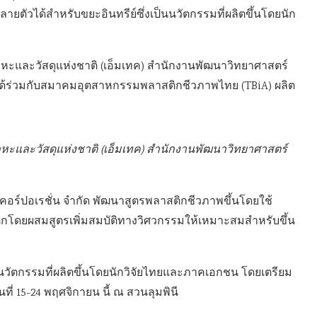
กสลายตัวได้สำหรับขยะอินทรีย์ซึ่งเป็นนวัตกรรมที่ผลิตขึ้นโดยนัก
หะและวัสดุแห่งชาติ (เอ็มเทค) สำนักงานพัฒนาวิทยาศาสตร์
ค ได้ร่วมกับสมาคมอุตสาหกรรมพลาสติกชีวภาพไทย (TBiA) ผลิต
หะและวัสดุแห่งชาติ (เอ็มเทค) สำนักงานพัฒนาวิทยาศาสตร์
ส คอร์ปอเรชั่น จำกัด พัฒนาสูตรพลาสติกชีวภาพขึ้นโดยใช้
ิกโดยผสมสูตรเพิ่มสมบัติทางวิศวกรรมให้เหมาะสมสำหรับขึ้น
นวัตกรรมที่ผลิตขึ้นโดยนักวิจัยไทยและภาคเอกชน โดยเตรียม
ี่ 15-24 พฤศจิกายน นี้ ณ สวนลุมพินี