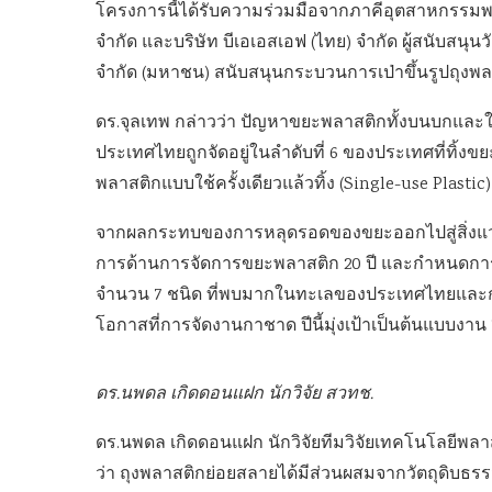
โครงการนี้ได้รับความร่วมมือจากภาคีอุตสาหกรรมพล
จำกัด และบริษัท บีเอเอสเอฟ (ไทย) จำกัด ผู้สนับสน
จำกัด (มหาชน) สนับสนุนกระบวนการเป่าขึ้นรูปถุงพ
ดร.จุลเทพ กล่าวว่า ปัญหาขยะพลาสติกทั้งบนบกและใน
ประเทศไทยถูกจัดอยู่ในลำดับที่ 6 ของประเทศที่ทิ้ง
พลาสติกแบบใช้ครั้งเดียวแล้วทิ้ง (Single-use Plast
จากผลกระทบของการหลุดรอดของขยะออกไปสู่สิ่งแวดล
การด้านการจัดการขยะพลาสติก 20 ปี และกำหนดการลด
จำนวน 7 ชนิด ที่พบมากในทะเลของประเทศไทยและก่
โอกาสที่การจัดงานกาชาด ปีนี้มุ่งเป้าเป็นต้นแบบงาน
ดร.นพดล เกิดดอนแฝก นักวิจัย สวทช.
ดร.นพดล เกิดดอนแฝก นักวิจัยทีมวิจัยเทคโนโลยีพลาสต
ว่า ถุงพลาสติกย่อยสลายได้มีส่วนผสมจากวัตถุดิบธรร