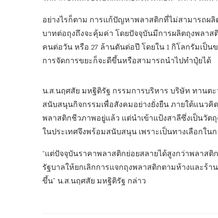
อย่างไรก็ตาม การแก้ปัญหาพลาสติกที่ไม่สามารถผลิตถุง
บาทต่อถุงถึงจะคุ้มค่า โดยปัจจุบันมีการผลิตถุงพลาสต
คนต่อวัน หรือ 27 ล้านตันต่อปี โดยใน 1 กิโลกรัมเป็นข
การจัดการขยะก็จะดีขึ้นหรือสามารถนำไปทำปุ๋ยได้
น.ส.นฤศสัย มหฐิติรัฐ กรรมการบริหาร บริษัท ทานต
สนับสนุนกิจกรรมเพื่อสังคมอย่างยั่งยืน ภายใต้แนวคิด “ท
พลาสติกชีวภาพอยู่แล้ว แต่นำเข้าแป้งสาลีซึ่งเป็นวัตถุ
ในประเทศจึงพร้อมสนับสนุน เพราะเป็นทางเลือกในก
“แต่ปัจจุบันราคาพลาสติกย่อยสลายได้สูงกว่าพลาสติกทั
รัฐบาลให้ยกเลิกการแจกถุงพลาสติกตามห้างและร้า
ขึ้น” น.ส.นฤศสัย มหฐิติรัฐ กล่าว