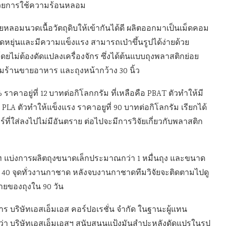
้วยการใช้ความร้อนหลอม
อมนวดเนื้อวัตถุดิบให้เข้ากันได้ดี ผลิตออกมาเป็นเม็ดคอม
ดหยุ่นและมีความแข็งแรง สามารถเป่าขึ้นรูปได้ง่ายด้วย
 โดยไม่ต้องดัดแปลงเครื่องจักร ซึ่งได้ต้นแบบถุงพลาสติกย่อย
ตามร้านขายอาหาร และถุงหน้ากว้าง 30 นิ้ว
คาอยู่ที่ 12 บาทต่อกิโลกกรัม ที่เหลือคือ PBAT ตัวทำให้มี
PLA ตัวทำให้แข็งแรง ราคาอยูที่ 90 บาทต่อกิโลกรัม เรียกได้
ที่ใส่ลงไปไม่มีอันตราย ต่อไปจะมีการวิจัยเกี่ยวกับพลาสติก
 บาท แบ่งการผลิตถุงขนาดเล็กประมาณกว่า 1 หมื่นถุง และขนาด
 40 จุดทั่วงานกาชาด หลังจบงานกาชาดทีมวิจัยจะติดตามไปดู
ยของถุงใน 90 วัน
ร บริษัทเอสเอ็มเอส คอร์ปอเรชั่น จำกัด ในฐานะผู้แทน
า บริษัทเอสเอ็มเอสฯ สนับสนุนแป้งมันสำปะหลังดัดแปรในรูป