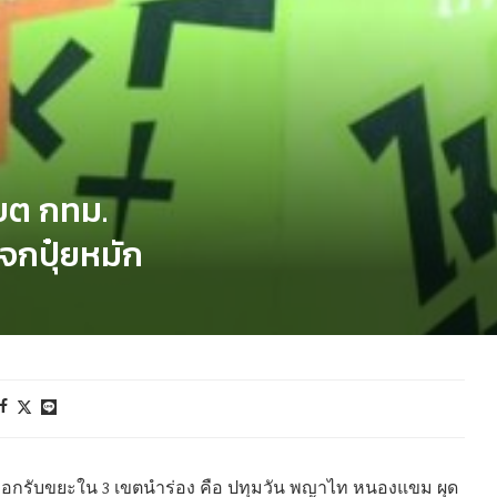
เขต กทม.
แจกปุ๋ยหมัก
่วิ่งออกรับขยะใน 3 เขตนำร่อง คือ ปทุมวัน พญาไท หนองแขม ผุด