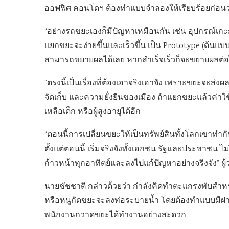
ออฟฟิศ คอนโดฯ ต้องทำแบบจำลองให้เรียบร้อยก่อนว่า
“อย่างรถขยะเองก็มีปัญหาเหมือนกัน เช่น อุปกรณ์เ
แยกขยะจะง่ายขึ้นและเร็วขึ้น เป็น Prototype (ต้นแบ
สามารถขยายผลได้เลย หากสำเร็จเร็วก็จะขยายผลต่
“ตรงนี้เป็นเรื่องที่ต้องเอาจริงเอาจัง เพราะขยะจะส
จัดเก็บ และความยั่งยืนของเมือง ถ้าแยกขยะแล้วค่
เหลือเด็ก หรือผู้สูงอายุได้อีก
“ตอนนี้การเปลี่ยนขยะให้เป็นทรัพย์สินทั้งโลกเขาทำกั
ตั้งแต่ตอนนี้ เริ่มจริงจังทั้งเอกชน รัฐและประชาชน ไม
ก้าวหน้าทุกอาทิตย์และลงไปแก้ปัญหาอย่างจริงจัง” ผู้
นายชัชชาติ กล่าวด้วยว่า กำลังคิดทำตะแกรงพับสำหรั
หรือหนูกัดขยะจะลงท่อระบายน้ำ โดยต้องทำแบบมีฝาปิ
พนักงานกวาดขยะได้ทำงานอย่างสะดวก