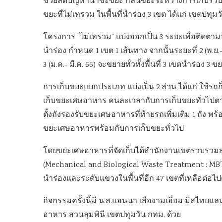
ช่วยลดปัญหาน้ำชะขยะ กลิ่นขยะระหว่างการเก็บรวบรว
ขยะที่ไม่เทรวม ในพื้นที่นำร่อง 3 เขต ได้แก่ เขต
โครงการ “ไม่เทรวม” แบ่งออกเป็น 3 ระยะเพื่อติดตามปร
นำร่อง กำหนด 1 เขต 1 เส้นทาง จากนั้นระยะที่ 2 (พ.
3 (ม.ค.- มี.ค. 66) จะขยายทั่วทั้งพื้นที่ 3 เขตนำร่อง 3 ข
การเก็บขยะแยกประเภท แบ่งเป็น 2 ส่วน ได้แก่ ใช้รถ
เก็บขยะเศษอาหาร คนละเวลากับการเก็บขยะทั่วไปต
ตั้งถังรองรับขยะเศษอาหารที่ท้ายรถเพิ่มเติม 1 ถัง พ
ขยะเศษอาหารพร้อมกับการเก็บขยะทั่วไป
โดยขยะเศษอาหารที่จัดเก็บได้สำนักงานเขตรวบรวมส
(Mechanical and Biological Waste Treatment : MBT) 
นำร่องและระดับแขวงในพื้นที่อีก 47 เขตที่เหลือต่อไป
กิจกรรมครั้งนี้มี น.ส.แอนนา เสืองามเอี่ยม มิสไทยแลน
อาหาร สวนลุมพินี เขตปทุมวัน กทม. ด้วย