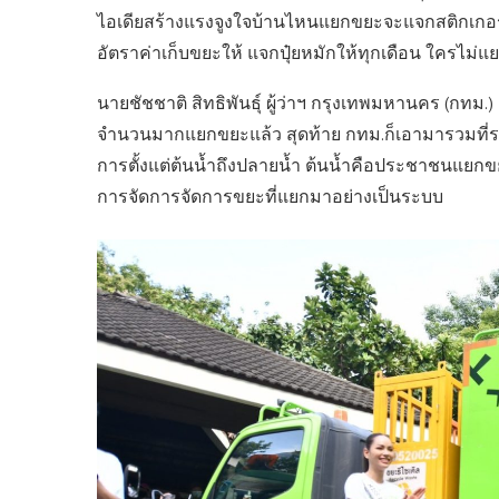
ไอเดียสร้างแรงจูงใจบ้านไหนแยกขยะจะแจกสติกเกอร์ต
อัตราค่าเก็บขยะให้ แจกปุ๋ยหมักให้ทุกเดือน ใครไม่แย
นายชัชชาติ สิทธิพันธุ์ ผู้ว่าฯ กรุงเทพมหานคร (กทม
จำนวนมากแยกขยะแล้ว สุดท้าย กทม.ก็เอามารวมที่รถ
การตั้งแต่ต้นน้ำถึงปลายน้ำ ต้นน้ำคือประชาชนแยก
การจัดการจัดการขยะที่แยกมาอย่างเป็นระบบ