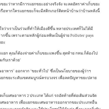
ยกขยะว่าหากมีการแยกขยะอย่างจริงจัง จะลดอัตราค่าเก็บขยะ
รือหากใครแยกขยะก็จะมีสติกเกอร์ติดหน้าบ้านว่าบ้านหลังนี้
ใจว่าเราเป็นร่วมที่ทำให้เมืองดีขึ้น หลายประเทศก็ไม่ได้มี
มากขึ้น เพราะตามหลักผู้ก่อมลพิษเป็นผู้จ่าย Polluter pays
ยอะ
มแยก คุณก็ต้องจ่ายค่าเก็บขยะแพงขึ้น สุดท้าย กทม.ก็ต้องไป
มกับเราด้วย”
าหาร” ออกจาก “ขยะทั่วไป” ซึ่งเป็นนโยบายของผู้ว่าฯ
แยกขยะระดับเขตสมบูรณ์ครบวงจร เพื่อลดปัญหาขยะปลาย
่จัดเก็บเศษอาหาร 2 ประเภท ได้แก่ รถอัดท้ายที่ต่อเติมส่วนจัด
ขยะเศษอาหาร เพื่อแยกขยะเศษอาหารออกจากขยะประเภทอื่น