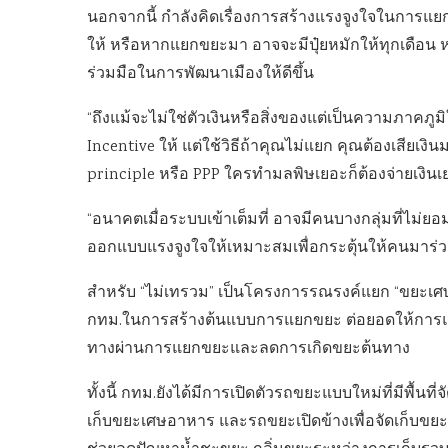
นอกจากนี้ กำลังคิดเรื่องการสร้างแรงจูงใจในการแ
ให้ หรือหากแยกขยะมา อาจจะมีปุ๋ยหมักให้ทุกเดือน ห
ร่วมมือในการพัฒนาเมืองให้ดีขึ้น
“ถึงแม้จะไม่ใช่ตัวเงินหรือสิ่งของแต่เป็นความภาคภูมิ
Incentive ให้ แต่ใช้วิธีถ้าคุณไม่แยก คุณต้องเสียเงิน
principle หรือ PPP ใครทำมลพิษเยอะก็ต้องจ่ายเงินเ
“อนาคตเมื่อระบบเข้าเต็มที่ อาจมีคนบางกลุ่มที่ไม่ยอ
ออกแบบแรงจูงใจให้เหมาะสมเพื่อกระตุ้นให้คนมาร่ว
สำหรับ “ไม่เทรวม” เป็นโครงการรณรงค์แยก “ขยะเศษอ
กทม.ในการสร้างต้นแบบการแยกขยะ ต่อยอดให้การ
ทางผ่านการแยกขยะและลดการเกิดขยะต้นทาง
ทั้งนี้ กทม.ยังได้มีการเปิดตัวรถขยะแบบใหม่ที่มีพื้นที
เก็บขยะเศษอาหาร และรถขยะเปิดข้างเพื่อจัดเก็บ