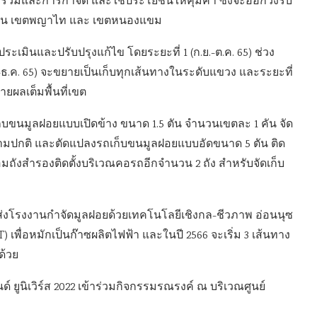
มและการกำจัด และใช้ประโยชน์ให้คุ้มค่า ซึ่งจะออกวิ่งรับ
ปทุมวัน เขตพญาไท และ เขตหนองแขม
ะเมินและปรับปรุงแก้ไข โดยระยะที่ 1 (ก.ย.-ต.ค. 65) ช่วง
ย.-ธ.ค. 65) จะขยายเป็นเก็บทุกเส้นทางในระดับแขวง และระยะที่
ยายผลเต็มพื้นที่เขต
ก็บขนมูลฝอยแบบเปิดข้าง ขนาด 1.5 ตัน จำนวนเขตละ 1 คัน จัด
ามปกติ และตัดแปลงรถเก็บขนมูลฝอยแบบอัดขนาด 5 ตัน ติด
ร้อมถังสำรองติดตั้งบริเวณคอรถอีกจำนวน 2 ถัง สำหรับจัดเก็บ
่งโรงงานกำจัดมูลฝอยด้วยเทคโนโลยีเชิงกล-ชีวภาพ อ่อนนุซ
เพื่อหมักเป็นก๊าซผลิตไฟฟ้า และในปี 2566 จะเริ่ม 3 เส้นทาง
ด้วย
ด์ ยูนิเวิร์ส 2022 เข้าร่วมกิจกรรมรณรงค์ ณ บริเวณศูนย์