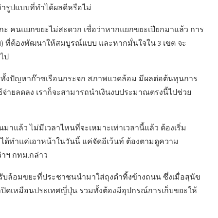
รูปแบบที่ทำได้ผลดีหรือไม่
กะกะ คนแยกขยะไม่สะดวก เชื่อว่าหากแยกขยะเปียกมาแล้ว การ
บ) ที่ต้องพัฒนาให้สมบูรณ์แบบ และหากมั่นใจใน 3 เขต จะ
อไป
่งผลทั้งปัญหาก๊าซเรือนกระจก สภาพแวดล้อม มีผลต่อต้นทุนการ
าใช้จ่ายลดลง เราก็จะสามารถนำเงินงบประมาณตรงนี้ไปช่วย
นมาแล้ว ไม่มีเวลาไหนที่จะเหมาะเท่าเวลานี้แล้ว ต้องเริ่ม
่ได้ทำแค่เอาหน้าในวันนี้ แค่จัดอีเว้นท์ ต้องตามดูความ
ว่าฯ กทม.กล่าว
บล้อมขยะที่ประชาชนนำมาใส่ถุงดำทิ้งข้างถนน ซึ่งเมื่อสุนัข
ดเหมือนประเทศญี่ปุ่น รวมทั้งต้องมีอุปกรณ์การเก็บขยะให้