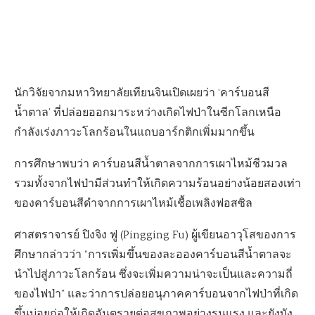
นักวิจัยจากมหาวิทยาลัยเทียนจินเปิดเผยว่า ‘คาร์บอนสี
น้ำตาล’ ที่ปล่อยออกมาระหว่างเกิดไฟป่าในซีกโลกเหนือ
กำลังเร่งภาวะโลกร้อนในแถบอาร์กติกเพิ่มมากขึ้น
การศึกษาพบว่า คาร์บอนสีน้ำตาลจากการเผาไหม้ชีวมวล
รวมทั้งจากไฟป่ามีส่วนทำให้เกิดความร้อนอย่างน้อยสองเท่า
ของคาร์บอนสีดำจากการเผาไหม้เชื้อเพลิงฟอสซิล
ศาสตราจารย์ ปิงจิง ฟู (Pingging Fu) ผู้เขียนอาวุโสของการ
ศึกษากล่าวว่า “การเพิ่มขึ้นของละอองคาร์บอนสีน้ำตาลจะ
นำไปสู่ภาวะโลกร้อน ซึ่งจะเพิ่มความน่าจะเป็นและความถี่
ของไฟป่า” และว่าการปล่อยอนุภาคคาร์บอนจากไฟป่าที่เกิด
ขึ้นบ่อยก่อให้เกิดอันตรายต่อสุขภาพอย่างรุนแรง และยังบัง