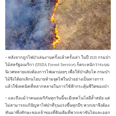
• หลังจากถูกไฟป่าเล่นงานครั้งแล้วครั้งเล่า ในปี 2521 กรมป่า
ไม้สหรัฐอเมริกา (USDA Forest Service) ก็ตระหนักว่าระบบ
นิเวศหลายแห่งต้องการไฟเผาบ่อยๆ เพื่อให้ป่าเติบโต กรมป่า
ไม้จึงได้ยกเลิกนโยบายห้ามจุดไฟในป่าอย่างเป็นทางการ
แล้วใช้เทคนิคที่หลากหลายในการใช้ฟ้ากระตุ้นชีวิตของป่า
• และถึงแม้ว่าคนอเมริกันทุกวันนี้จะมีเทคโนโลยีล้ำสมัย แต่
ไม่สามารถแก้ปัญหาไฟป่าที่รุนแรงขึ้นทุกปีๆ พวกเขาจึงต้อง
หันมาพึ่งทักษะของเจ้าของที่ดินเดิมที่พวกเขาขับไล่และออก